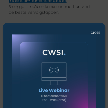
Ontdek Alle Assessments
Breng je risico’s en kansen in kaart en vind
de beste vervolgstappen.
CLOSE
Ontdek Onze Consulting Services
Eerlijk advies en duidelijke begeleiding, zodat
je met vertrouwen beslissingen over
beveiliging en compliance kunt nemen.
Ontdek Onze Managed Services
Doorlopende bescherming met onze
SecureGuard-suite, zodat jij je kunt richten
op je business zonder dat je steeds over je
schouder hoeft te kijken.