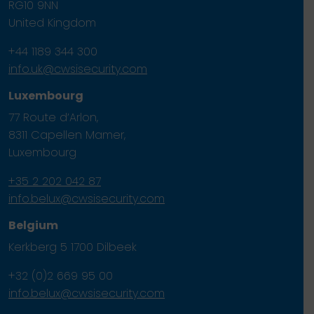
RG10 9NN
United Kingdom
+44 1189 344 300
info.uk@cwsisecurity.com
Luxembourg
77 Route d’Arlon,
8311 Capellen Mamer,
Luxembourg
+35 2 202 042 87
info.belux@cwsisecurity.com
Belgium
Kerkberg 5 1700 Dilbeek
+32 (0)2 669 95 00
info.belux@cwsisecurity.com