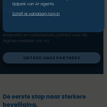
tijdperk van AI-agents.
Onze technologiepartners
Schrijf je vandaag nog in
Sterke partnerschappen en bewezen expertise
komen samen in oplossingen voor mobiliteit,
endpoints en cybersecurity, perfect voor de
digitale werkplek van nu.
ONTDEK ONZE PARTNERS
De eerste stap naar sterkere
beveiliging.