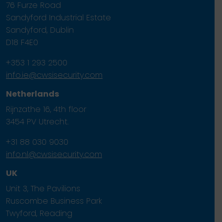
76 Furze Road
Sandyford Industrial Estate
Sandyford, Dublin
D18 F4E0
+353 1 293 2500
info.ie@cwsisecurity.com
Netherlands
Rijnzathe 16, 4th floor
3454 PV Utrecht.
+31 88 030 9030
info.nl@cwsisecurity.com
UK
Unit 3, The Pavilions
Ruscombe Business Park
Twyford, Reading