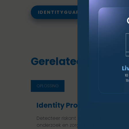
IDENTITYGUARD
Gerelateerde oplo
OPLOSSING
Identity Protection
Detecteer riskant gedrag, versnel het
onderzoek en zorg voor een