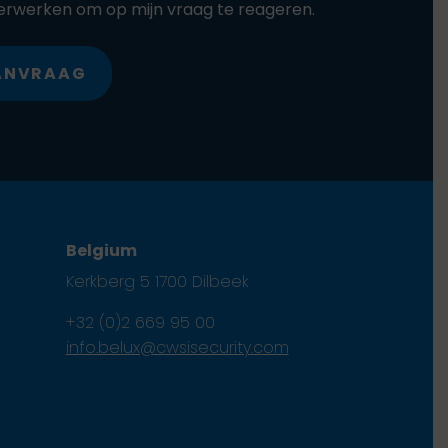
erwerken om op mijn vraag te reageren.
AANVRAAG
Belgium
Kerkberg 5 1700 Dilbeek
+32 (0)2 669 95 00
info.belux@cwsisecurity.com