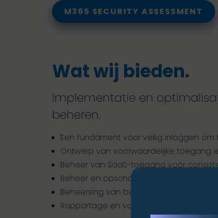
M365 SECURITY ASSESSMENT
Wat wij bieden.
Implementatie en optimalisat
beheren.
Een fundament voor veilig inloggen om he
Ontwerp van voorwaardelijke toegang e
Beheer van SaaS-toegang voor consisten
Beheer en opschoning van gast- en part
Beheersing van bevoorrechte toegang en 
Rapportage en voortdurende optimalisat