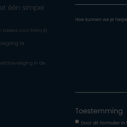
et één simpel
Hoe kunnen we je help
beleid voor Entra ID.
 toegang te
itsbeveiliging in de
Toestemming
Door dit formulier i