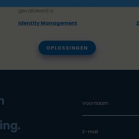
deze rechtmatig, tijdsgebonden en
t
gevalideerd is.
Identity Management
Z
OPLOSSINGEN
n
Voornaam
ing.
E-mail