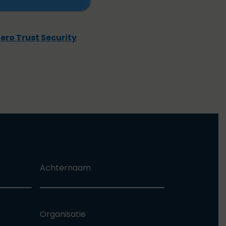
e verminderen.
ero Trust Security
Achternaam
Organisatie