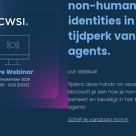
non-huma
identities in
tijdperk van
agents.
ssingen
LIVE WEBINAR
Tijdens deze hands-on sess
OPLOSSING
O
Microsoft je zien hoe je no
beheert en beveiligt in het t
agents.
Identity Governance
Schrijf je vandaag nog in
Gestructureerde identiteitsgovernance
V
om alleen toegang te verlenen als
d