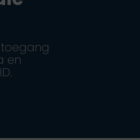
 toegang
a en
ID.