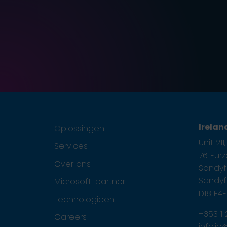
Irelan
Oplossingen
Unit 21
Services
76 Fur
Over ons
Sandyfo
Sandyfo
Microsoft-partner
D18 F4
Technologieën
+353 1
Careers
info.i