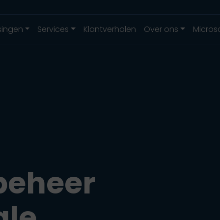
singen
Services
Klantverhalen
Over ons
Micros
sbeheer
ale