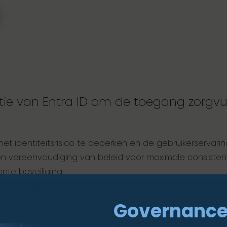
ie van Entra ID om de toegang zorgvul
t identiteitsrisico te beperken en de gebruikerservarin
n vereenvoudiging van beleid voor maximale consisten
te beveiliging.
nertoegang om blootstellingsrisico’s te verminderen.
beter toezicht op kritieke acties.
Governance
ie om het beleid effectief te houden.