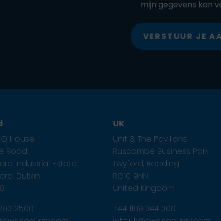
mijn gegevens kan v
VERSTUUR JE 
d
UK
1, Q House
Unit 3, The Pavilions
ze Road
Ruscombe Business Park
rd Industrial Estate
Twyford, Reading
rd, Dublin
RG10 9NN
E0
United Kingdom
 293 2500
+44 1189 344 300
e@cwsisecurity.com
info.uk@cwsisecurity.com