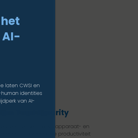
n
 het
 AI-
ie laten CWSI en
PLOSSING
n-human identities
ijdperk van AI-
Zero Trust Security
ersterk de identiteits-, apparaat- en
atacontrole zonder de productiviteit