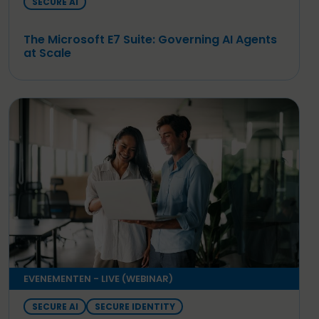
SECURE AI
The Microsoft E7 Suite: Governing AI Agents
at Scale
EVENEMENTEN - LIVE (WEBINAR)
SECURE AI
SECURE IDENTITY