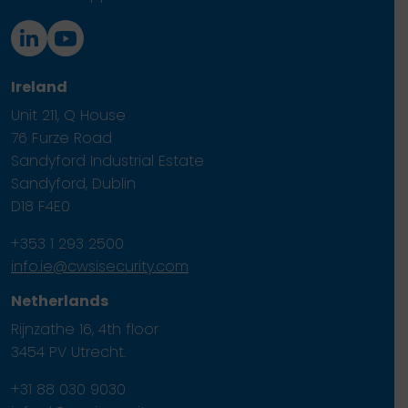
Ireland
Unit 211, Q House
76 Furze Road
Sandyford Industrial Estate
Sandyford, Dublin
D18 F4E0
+353 1 293 2500
info.ie@cwsisecurity.com
Netherlands
Rijnzathe 16, 4th floor
3454 PV Utrecht.
+31 88 030 9030