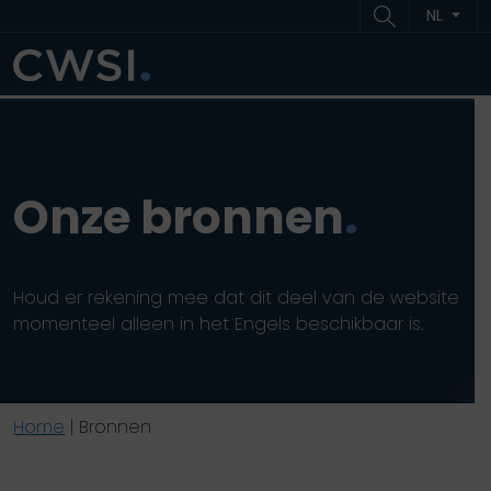
Ga naar inhoud
Ga naar footer
NL
ME
Onze bronnen
.
Houd er rekening mee dat dit deel van de website
momenteel alleen in het Engels beschikbaar is.
Home
|
Bronnen