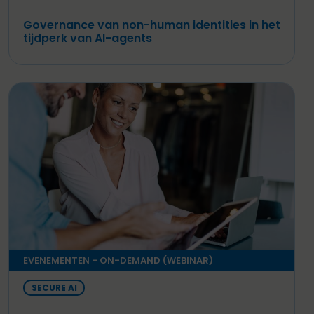
Governance van non-human identities in het
tijdperk van AI-agents
EVENEMENTEN - ON-DEMAND (WEBINAR)
SECURE AI