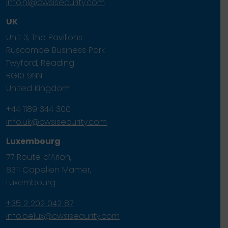
info.nl@cwsisecurity.com
UK
Unit 3, The Pavilions
Ruscombe Business Park
Twyford, Reading
RG10 9NN
United Kingdom
+44 1189 344 300
info.uk@cwsisecurity.com
Luxembourg
77 Route d’Arlon,
8311 Capellen Mamer,
Luxembourg
+35 2 202 042 87
info.belux@cwsisecurity.com