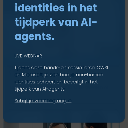
identities in het
tijdperk van AI-
agents.
LIVE WEBINAR
EVENEMENTEN - ON-DEMAND (WEBINAR)
Tijdens deze hands-on sessie laten CWSI
SECURE AI
en Microsoft je zien hoe je non-human
identities beheert en beveiligt in het
Quick Wins for Organisations to Govern AI
tijdperk van AI-agents.
Securely
Schrijf je vandaag nog in