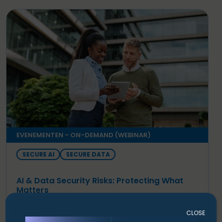
EVENEMENTEN - ON-DEMAND (WEBINAR)
SECURE AI
SECURE DATA
AI & Data Security Risks: Protecting What
Matters
CLOSE