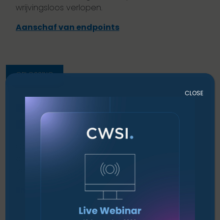
wrijvingsloos verlopen.
Aanschaf van endpoints
OPLOSSING
CLOSE
Endpoint Lifecycle
Management
Configuratie die in één keer goed is om de
efficiëntie te verbeteren en de uitrol te
versnellen.
Endpoint Lifecycle Management