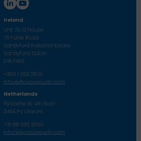
Ireland
Unit 211, Q House
76 Furze Road
Sandyford Industrial Estate
Sandyford, Dublin
D18 F4E0
+353 1 293 2500
info.ie@cwsisecurity.com
Netherlands
Rijnzathe 16, 4th floor
3454 PV Utrecht.
+31 88 030 9030
info.nl@cwsisecurity.com