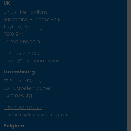
UK
Unit 3, The Pavilions
Ruscombe Business Park
Twyford, Reading
RG10 9NN
United Kingdom
+44 1189 344 300
info.uk@cwsisecurity.com
Luxembourg
77 Route d’Arlon,
8311 Capellen Mamer,
Luxembourg
+35 2 202 042 87
info.belux@cwsisecurity.com
Belgium