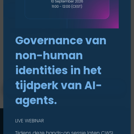
OPLOSSING
Endpoint Security
Governance van
Praktische services die de stress uit de
endpointbeveiliging halen.
non-human
Endpoint Security
identities in het
tijdperk van AI-
OPLOSSINGEN
agents.
LIVE WEBINAR
Tijdens deze hands-on sessie laten CWSI