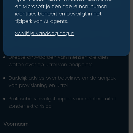
Praat eens met een specialist in
en Microsoft je zien hoe je non-human
endpoints
identities beheert en beveiligt in het
tijdperk van AI-agents.
Breng de dialoog op gang met
Schrijf je vandaag nog in
één simpel telefoontje.
Directe antwoorden van mensen die alles
weten over de uitrol van endpoints.
Duidelijk advies over baselines en de aanpak
van provisioning en uitrol.
Praktische vervolgstappen voor snellere uitrol
zonder extra risico.
Voornaam