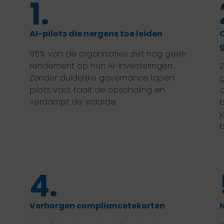
1.
AI-pilots die nergens toe leiden
O
g
95% van de organisaties ziet nog geen
rendement op hun AI-investeringen.
Z
Zonder duidelijke governance lopen
g
pilots vast, faalt de opschaling en
o
verdampt de waarde.
b
j
b
4.
Verborgen compliancetekorten
N