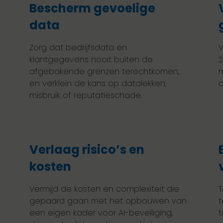
Bescherm gevoelige
data
Zorg dat bedrijfsdata en
V
klantgegevens nooit buiten de
2
afgebakende grenzen terechtkomen,
m
en verklein de kans op datalekken,
c
misbruik of reputatieschade.
Verlaag risico’s en
kosten
Vermijd de kosten en complexiteit die
T
gepaard gaan met het opbouwen van
t
een eigen kader voor AI-beveiliging,
t