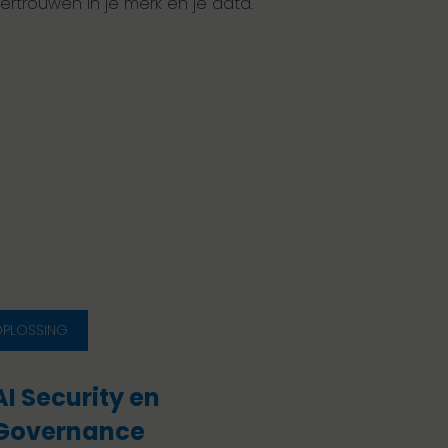
ertrouwen in je merk en je data.
PLOSSING
AI Security en
Governance