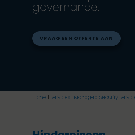
governance.
VRAAG EEN OFFERTE AAN
Home
|
Services
|
Managed Security Servic