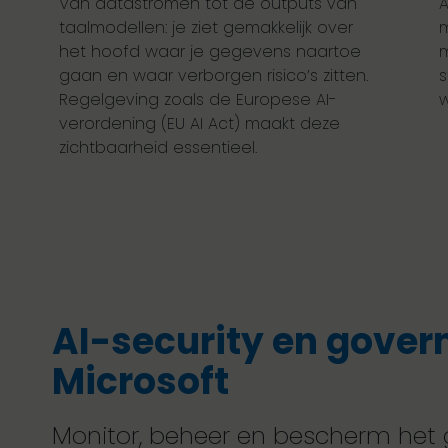
Van datastromen tot de outputs van
A
taalmodellen: je ziet gemakkelijk over
m
het hoofd waar je gegevens naartoe
m
gaan en waar verborgen risico’s zitten.
s
Regelgeving zoals de Europese AI-
w
verordening (EU AI Act) maakt deze
zichtbaarheid essentieel.
AI-security en gove
Microsoft
Monitor, beheer en bescherm het g