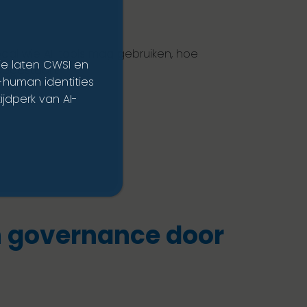
epaal wie AI-tools mag gebruiken, hoe
ie laten CWSI en
toegestaan.
n-human identities
ijdperk van AI-
n governance door