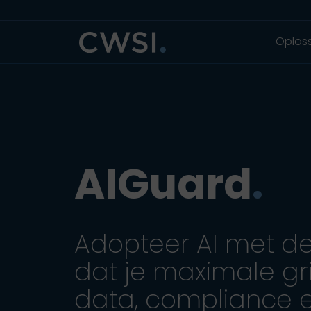
Ga naar inhoud
Ga naar footer
Oplos
AIGuard
.
Adopteer AI met de
dat je maximale gr
data, compliance 