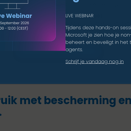
tot AI-modellen voor continue bescherming.
LIVE WEBINAR
Beheer en governance voor AI-beleid.
Creëer intelligente kaders voor AI-interacties: b
Tijdens deze hands-on sess
informatie wordt gedeeld en welke outputs zijn 
Microsoft je zien hoe je no
beheert en beveiligt in het t
agents.
VRAAG EEN OFFERTE AAN
Schrijf je vandaag nog in
ruik met bescherming e
.