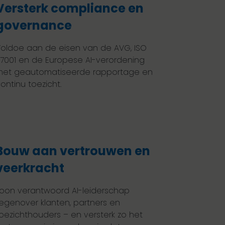
Versterk compliance en
governance
oldoe aan de eisen van de AVG, ISO
7001 en de Europese AI-verordening
et geautomatiseerde rapportage en
ontinu toezicht.
Bouw aan vertrouwen en
veerkracht
oon verantwoord AI-leiderschap
egenover klanten, partners en
oezichthouders – en versterk zo het