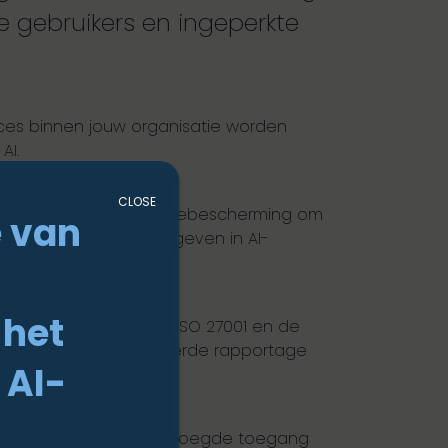
ke gebruikers en ingeperkte
ices binnen jouw organisatie worden
AI.
CLOSE
en beleid voor informatiebescherming om
 van
gevens worden vrijgegeven in AI-
n
 het
frameworks zoals AVG, ISO 27001 en de
digheid met gedetailleerde rapportage
 AI-
ata-exfiltratie of onbevoegde toegang