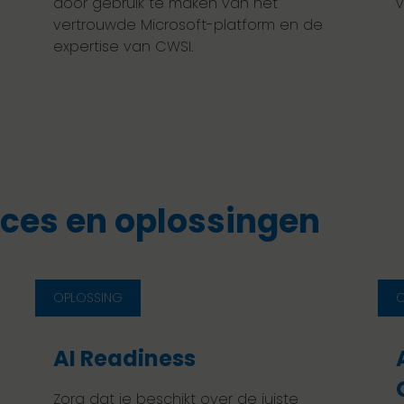
door gebruik te maken van het
v
vertrouwde Microsoft-platform en de
expertise van CWSI.
ices en oplossingen
OPLOSSING
O
AI Readiness
Zorg dat je beschikt over de juiste