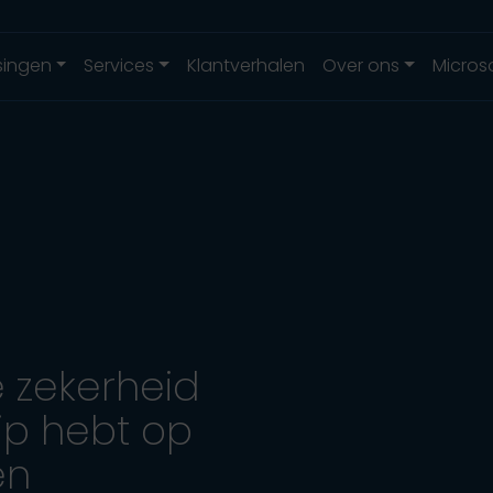
singen
Services
Klantverhalen
Over ons
Micros
 zekerheid
ip hebt op
en