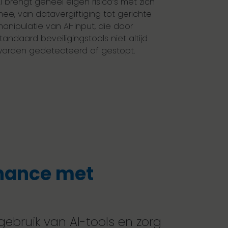
I brengt geheel eigen risico’s met zich
ee, van datavergiftiging tot gerichte
anipulatie van AI-input, die door
tandaard beveiligingstools niet altijd
orden gedetecteerd of gestopt.
rnance met
ebruik van AI-tools en zorg