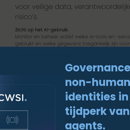
voor veilige data, verantwoordelij
risico’s.
Zicht op het AI-gebruik.
Monitor en beheer actief welke AI-tools en -serv
gebruikt en welke gegevens toegankelijk zijn voor 
Bescherming van AI-data.
Gebruik Microsoft Purview Data Loss Prevention 
Governance
te voorkomen dat gevoelige of gereguleerde ge
prompts of -outputs.
non-huma
Beheer van AI-risico’s en compliance.
identities in
Zorg dat je AI-gebruik voldoet aan de eisen van 
Europese AI-verordening. Zorg voor auditbesten
tijdperk van
en toezicht door governance.
Monitoring van AI-activiteit.
agents.
Detecteer ongebruikelijk gedrag, pogingen tot d