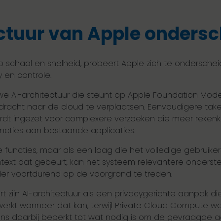
ctuur van Apple ondersc
 op schaal en snelheid, probeert Apple zich te onders
y en controle.
 AI-architectuur die steunt op Apple Foundation Model
racht naar de cloud te verplaatsen. Eenvoudigere take
ordt ingezet voor complexere verzoeken die meer rekenk
ncties aan bestaande applicaties.
jke functies, maar als een laag die het volledige gebruike
ntext dat gebeurt, kan het systeem relevantere onderst
onder voortdurend op de voorgrond te treden.
rt zijn AI-architectuur als een privacygerichte aanpak di
werkt wanneer dat kan, terwijl Private Cloud Compute w
s daarbij beperkt tot wat nodig is om de gevraagde act