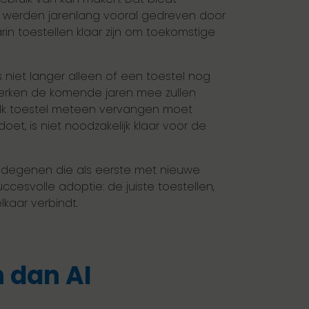
en werden jarenlang vooral gedreven door
n toestellen klaar zijn om toekomstige
 niet langer alleen of een toestel nog
erken de komende jaren mee zullen
 elk toestel meteen vervangen moet
et, is niet noodzakelijk klaar voor de
et degenen die als eerste met nieuwe
cesvolle adoptie: de juiste toestellen,
lkaar verbindt.
 dan AI