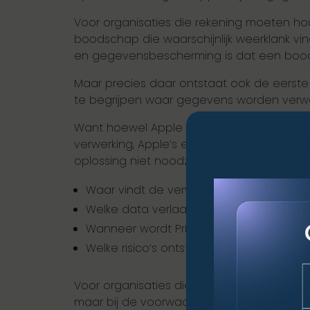
Voor organisaties die rekening moeten h
boodschap die waarschijnlijk weerklank vi
en gegevensbescherming is dat een boodsc
Maar precies daar ontstaat ook de eerste u
te begrijpen waar gegevens worden verwer
Want hoewel Apple Intelligence wordt gepr
verwerking, Apple’s eigen cloudinfrastru
oplossing niet noodzakelijk minder veilig,
Waar vindt de verwerking van gegevens
Welke data verlaat het toestel en welke 
Wanneer wordt Private Cloud Compute 
Welke risico’s ontstaan wanneer meerde
Voor organisaties die werken binnen duide
maar bij de voorwaarden. Vragen rond geg