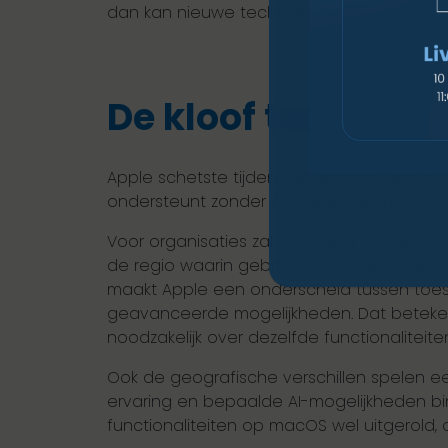
dan kan nieuwe technologie met vertrouw
De kloof tussen vi
Apple schetste tijdens de keynote een duid
ondersteunt zonder dat ze er bewust bij ho
Voor organisaties zal de praktijk echter mi
de regio waarin gebruikers zich bevinden.
maakt Apple een onderscheid tussen toest
geavanceerde mogelijkheden. Dat betekent
noodzakelijk over dezelfde functionaliteite
Ook de geografische verschillen spelen een
ervaring en bepaalde AI-mogelijkheden bin
functionaliteiten op macOS wel uitgerold