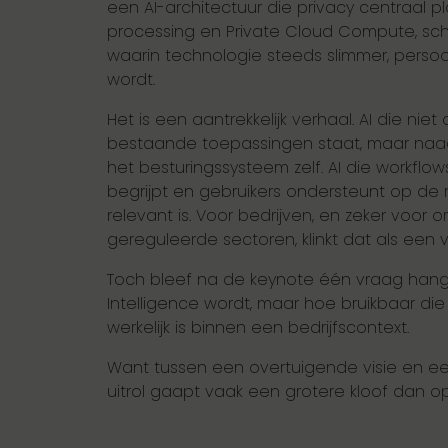
een AI-architectuur die privacy centraal p
processing en Private Cloud Compute, sc
waarin technologie steeds slimmer, persoo
wordt.
Het is een aantrekkelijk verhaal. AI die niet 
bestaande toepassingen staat, maar naadl
het besturingssysteem zelf. AI die workflows
begrijpt en gebruikers ondersteunt op d
relevant is. Voor bedrijven, en zeker voor or
gereguleerde sectoren, klinkt dat als een 
Toch bleef na de keynote één vraag hange
Intelligence wordt, maar hoe bruikbaar d
werkelijk is binnen een bedrijfscontext.
Want tussen een overtuigende visie en een
uitrol gaapt vaak een grotere kloof dan op h