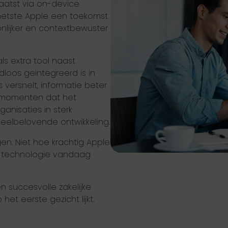
laatst via on-device
hetste Apple een toekomst
nlijker en contextbewuster
als extra tool naast
oos geïntegreerd is in
 versnelt, informatie beter
e momenten dat het
ganisaties in sterk
veelbelovende ontwikkeling.
n. Niet hoe krachtig Apple
ie technologie vandaag
 succesvolle zakelijke
et eerste gezicht lijkt.