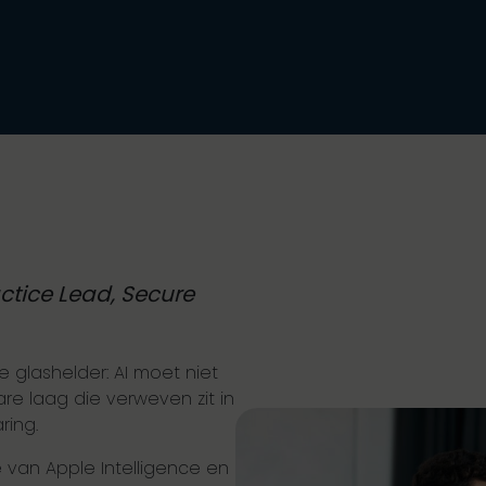
ctice Lead, Secure
glashelder: AI moet niet
are laag die verweven zit in
ring.
e van Apple Intelligence en