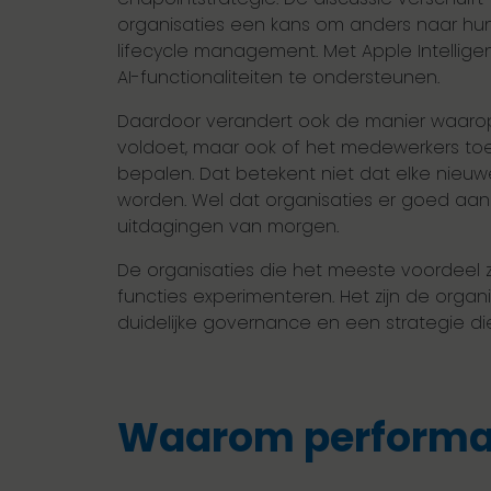
organisaties een kans om anders naar hun 
lifecycle management. Met Apple Intellige
AI-functionaliteiten te ondersteunen.
Daardoor verandert ook de manier waarop o
voldoet, maar ook of het medewerkers to
bepalen. Dat betekent niet dat elke nieuw
worden. Wel dat organisaties er goed aan d
uitdagingen van morgen.
De organisaties die het meeste voordeel zu
functies experimenteren. Het zijn de organ
duidelijke governance en een strategie die
Waarom performanc