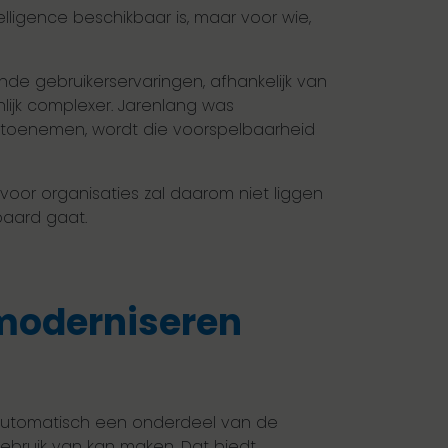
lligence beschikbaar is, maar voor wie,
ende gebruikerservaringen, afhankelijk van
lijk complexer. Jarenlang was
 toenemen, wordt die voorspelbaarheid
voor organisaties zal daarom niet liggen
paard gaat.
 moderniseren
I automatisch een onderdeel van de
gebruik van kan maken. Dat biedt