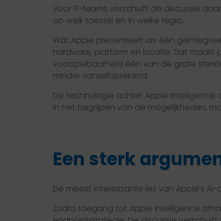
Voor IT-teams verschuift de discussie daar
op welk toestel en in welke regio.
Wat Apple presenteert als één geïntegreerde
hardware, platform en locatie. Dat maakt 
voorspelbaarheid één van de grote sterk
minder vanzelfsprekend.
De technologie achter Apple Intelligence o
in het begrijpen van de mogelijkheden, m
Een sterk argumen
De meest interessante les van Apple’s AI-a
Zodra toegang tot Apple Intelligence afha
endpointstrategie. De discussie verschuif