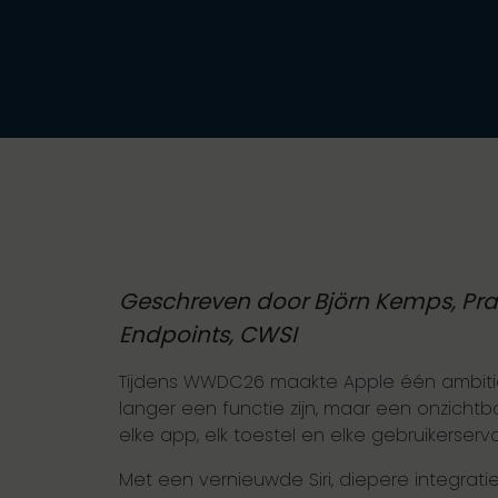
Geschreven door Björn Kemps, Pra
Endpoints, CWSI
Tijdens WWDC26 maakte Apple één ambitie 
langer een functie zijn, maar een onzichtb
elke app, elk toestel en elke gebruikerserva
Met een vernieuwde Siri, diepere integrati