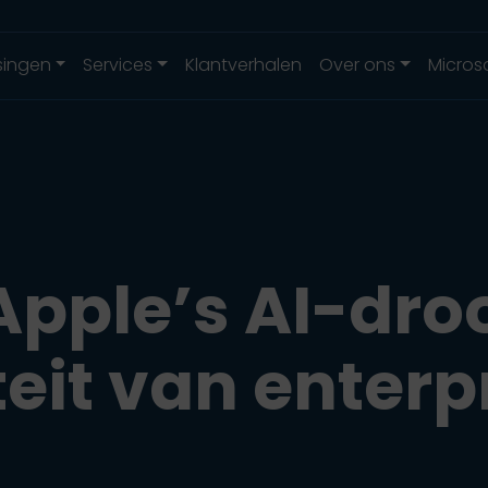
singen
Services
Klantverhalen
Over ons
Micros
pple’s AI-dro
teit van enterpr