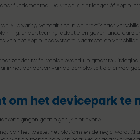
door fundamenteel. De vraag is niet langer óf Apple Inte
 AI-ervaring, vertaalt zich in de praktijk naar verschill
planning, ondersteuning, adoptie en governance aanzien
tes van het Apple-ecosysteem. Naarmate de verschillen
ogt zonder twijfel veelbelovend. De grootste uitdaging 
aar in het beheersen van de complexiteit die ermee ge
t om het devicepark te
ankondigingen gaat eigenlijk niet over AI.
ngt van het toestel, het platform en de regio, wordt A
t van wat de technologie kan naar wie er daadwerkelijk 