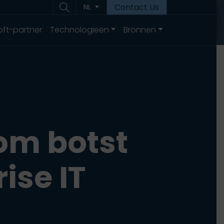
Contact Us
NL
oft-partner
Technologieën
Bronnen
om botst
ise IT