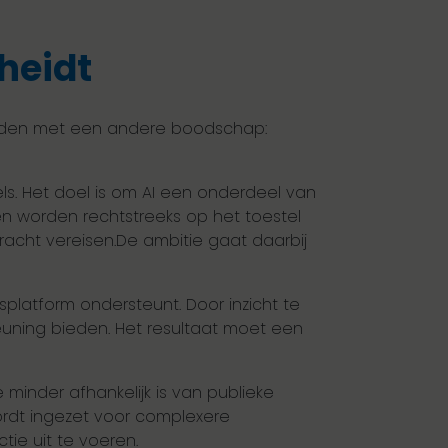
heidt
cheiden met een andere boodschap:
s. Het doel is om AI een onderdeel van
n worden rechtstreeks op het toestel
racht vereisen.De ambitie gaat daarbij
rsplatform ondersteunt. Door inzicht te
euning bieden. Het resultaat moet een
e minder afhankelijk is van publieke
ordt ingezet voor complexere
ie uit te voeren.