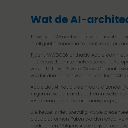
Wat de AI-archite
Terwijl veel AI-aanbieders volop inzetten
intelligentie zonder in te boeten op privac
Tijdens WWDC26 onthulde Apple een nieuwe
het ecosysteem te maken, zonder elke opd
verwerkt, terwijl Private Cloud Compute w
verder dan het toevoegen van losse AI-fu
Apple ziet AI niet als een reeks afzonderli
krijgen in wat iemand doet en in welke co
AI-ervaring zijn die overal aanwezig is, z
Die keuze is niet toevallig. Apple presentee
cloudplatformen. Taken worden lokaal ver
opdrachten. Volgens Apple blijven gegeven