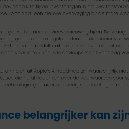
devicepark te kijken. Investeringen in nieuwe toestell
nce komt daar een nieuwe overweging bij: de mate waari
rganisaties naar devicevernieuwing kijken. De vraag is
egang geeft tot de mogelijkheden die de manier van w
e AI-functie onmiddellijk uitgerold moet worden of dat
oen vooruit te kijken. Een devicepark dat vandaag voldo
llen halen uit Apple’s AI-roadmap zijn waarschijnlijk ni
isaties die nu al nadenken over de voorwaarden voor suc
 technologie, gebruikers en bedrijfsdoelstellingen met e
e belangrijker kan zijn