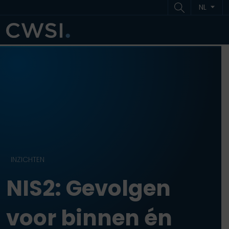
Ga naar inhoud
Ga naar footer
NL
ME
INZICHTEN
NIS2: Gevolgen
voor binnen én