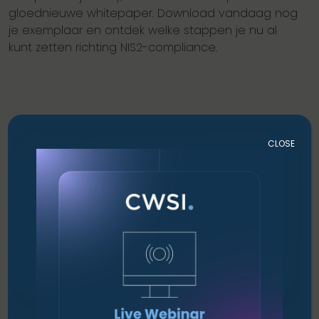
gloednieuwe whitepaper. Download vandaag nog
je exemplaar en ontdek welke stappen je nu al
kunt zetten richting NIS2-compliance.
CLOSE