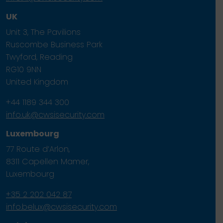
UK
Unit 3, The Pavilions
Ruscombe Business Park
Twyford, Reading
RG10 9NN
United Kingdom
+44 1189 344 300
info.uk@cwsisecurity.com
Luxembourg
77 Route d’Arlon,
8311 Capellen Mamer,
Luxembourg
+35 2 202 042 87
info.belux@cwsisecurity.com