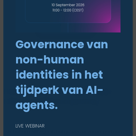
DOWNLOAD NU
Governance van
non-human
identities in het
tijdperk van AI-
Hoe Blaud je kan helpen bij je
NIS2-compliance journey
agents.
LIVE WEBINAR
Als het om NIS2 gaat, heb je een ervaren partner