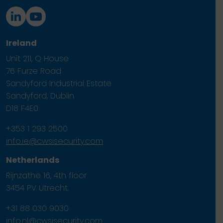
Ireland
Unit 211, Q House
76 Furze Road
Sandyford Industrial Estate
Sandyford, Dublin
D18 F4E0
+353 1 293 2500
info.ie@cwsisecurity.com
Netherlands
Rijnzathe 16, 4th floor
3454 PV Utrecht.
+31 88 030 9030
info.nl@cwsisecurity.com