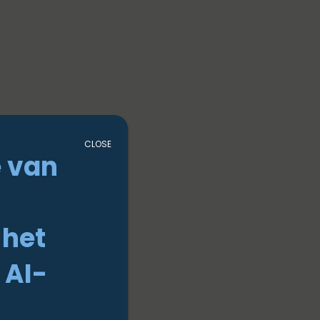
CLOSE
 van
n
 het
 AI-