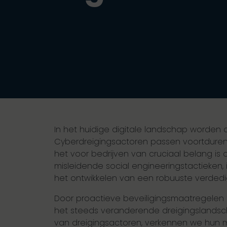
In het huidige digitale landschap worden
Cyberdreigingsactoren passen voortduren
het voor bedrijven van cruciaal belang i
misleidende social engineeringstactieken, 
het ontwikkelen van een robuuste verdedig
Door proactieve beveiligingsmaatregelen 
het steeds veranderende dreigingslandsc
van dreigingsactoren, verkennen we hun 