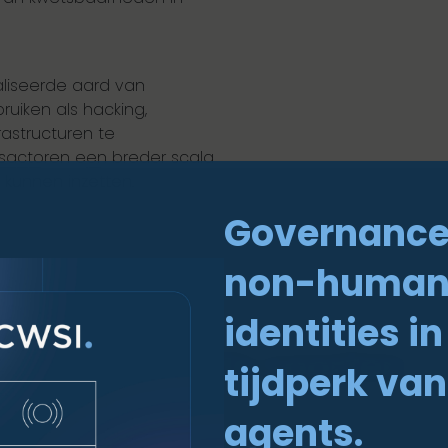
liseerde aard van
ruiken als hacking,
rastructuren te
gsactoren een breder scala
 kunnen inzetten.
Governance
non-huma
identities in
t voorkomende soorten
tijdperk van
toren?
agents.