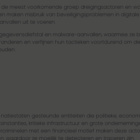
ot de meest voorkomende groep dreigingsactoren en wo
en maken misbruik van beveiligingsproblemen in digital
nvallen uit te voeren.
gegevensdiefstal en malware-aanvallen, waarmee ze bed
randeren en verfijnen hun tactieken voortdurend om de
ouden.
 natiestaten gesteunde entiteiten die politieke, economi
nstanties, kritieke infrastructuur en grote ondernemin
ybercriminelen met een financieel motief maken deze ac
 waardoor ze moeilijk te detecteren en traceren zijn.