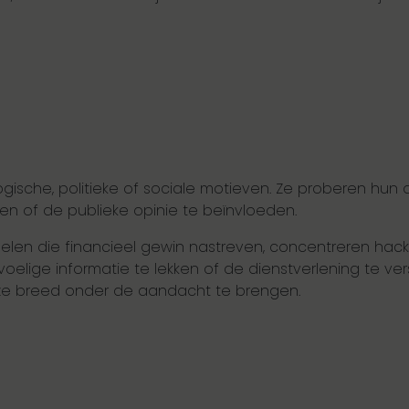
ogische, politieke of sociale motieven. Ze proberen hun d
n of de publieke opinie te beïnvloeden.
minelen die financieel gewin nastreven, concentreren hac
voelige informatie te lekken of de dienstverlening te ve
ze breed onder de aandacht te brengen.