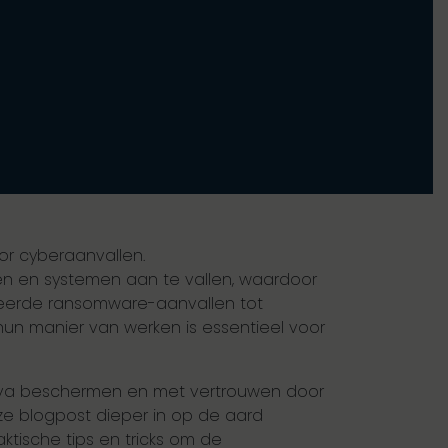
or cyberaanvallen.
n en systemen aan te vallen, waardoor
nceerde ransomware-aanvallen tot
 hun manier van werken is essentieel voor
ctiva beschermen en met vertrouwen door
e blogpost dieper in op de aard
ische tips en tricks om de