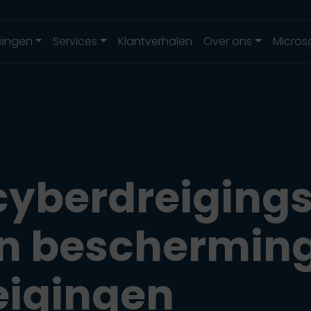
singen
Services
Klantverhalen
Over ons
Micros
 cyberdreiging
 en beschermin
reigingen