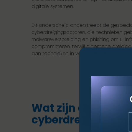
digitale systemen.
Dit onderscheid onderstreept de gespecia
cyberdreigingsactoren, die technieken geb
malwareverspreiding en phishing om IT-inf
compromitteren, terwijl algemene dreigin
aan technieken in verschillende domeinen
Wat zijn de mees
cyberdreigingsac