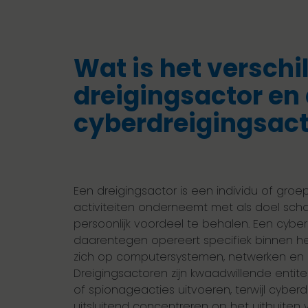
Wat is het verschi
dreigingsactor en
cyberdreigingsact
Een dreigingsactor is een individu of gro
activiteiten onderneemt met als doel scha
persoonlijk voordeel te behalen. Een cybe
daarentegen opereert specifiek binnen het
zich op computersystemen, netwerken en
Dreigingsactoren zijn kwaadwillende entite
of spionageacties uitvoeren, terwijl cyber
uitsluitend concentreren op het uitbuiten