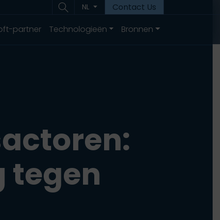
Contact Us
NL
oft-partner
Technologieën
Bronnen
sactoren:
g tegen