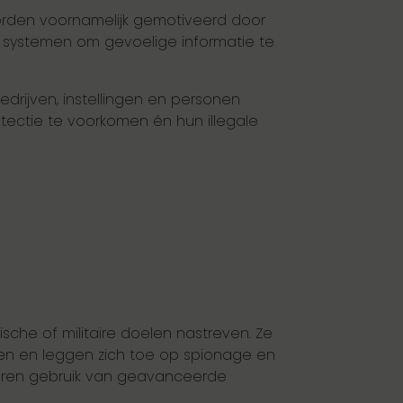
rden voornamelijk gemotiveerd door
e systemen om gevoelige informatie te
rijven, instellingen en personen
tectie te voorkomen én hun illegale
sche of militaire doelen nastreven. Ze
gen en leggen zich toe op spionage en
toren gebruik van geavanceerde