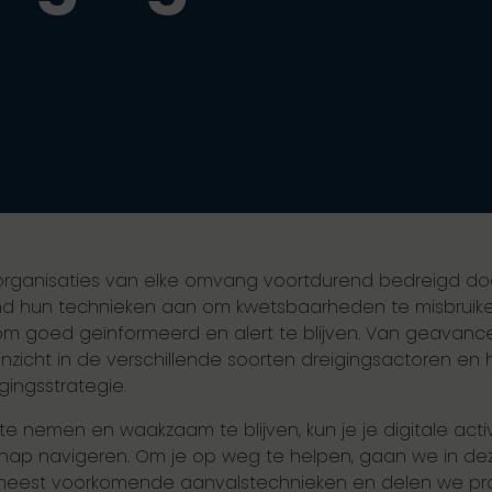
 organisaties van elke omvang voortdurend bedreigd do
d hun technieken aan om kwetsbaarheden te misbruike
s om goed geïnformeerd en alert te blijven. Van geava
inzicht in de verschillende soorten dreigingsactoren en
ingsstrategie.
te nemen en waakzaam te blijven, kun je je digitale a
hap navigeren. Om je op weg te helpen, gaan we in dez
meest voorkomende aanvalstechnieken en delen we prakt