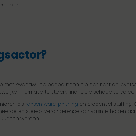
rsterken.
ngsactor?
p met kwaadwillige bedoelingen die zich richt op kwets
uwelijke informatie te stelen, financiële schade te veroo
hnieken als
ransomwar
e
,
p
hishing
en credential stuffing.
ffineerde en steeds veranderende aanvalsmethoden a
d kunnen worden.