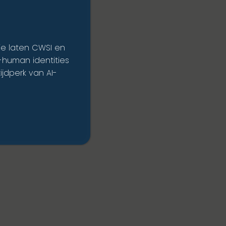
ie laten CWSI en
n-human identities
ijdperk van AI-