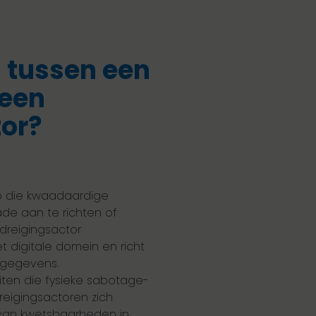
l tussen een
 een
or?
ep die kwaadaardige
de aan te richten of
rdreigingsactor
 digitale domein en richt
 gegevens.
iten die fysieke sabotage-
dreigingsactoren zich
 van kwetsbaarheden in