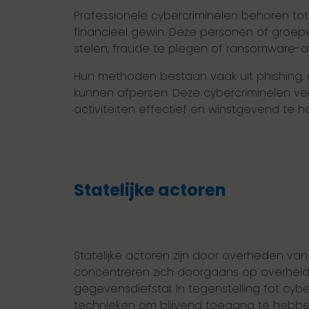
Professionele cybercriminelen behoren t
financieel gewin. Deze personen of groep
stelen, fraude te plegen of ransomware-aa
Hun methoden bestaan vaak uit phishing, 
kunnen afpersen. Deze cybercriminelen ve
activiteiten effectief en winstgevend te h
Statelijke actoren
Statelijke actoren zijn door overheden van
concentreren zich doorgaans op overheidsi
gegevensdiefstal. In tegenstelling tot c
technieken om blijvend toegang te hebben,