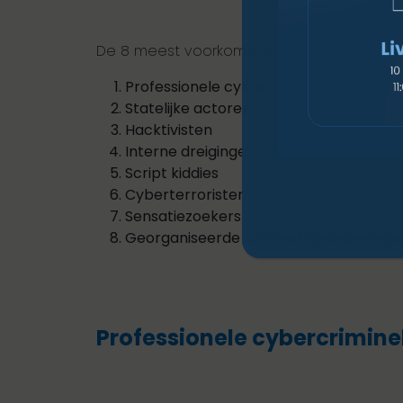
De 8 meest voorkomende soorten cyberdrei
Professionele cybercriminelen
Statelijke actoren
Hacktivisten
Interne dreigingen
Script kiddies
Cyberterroristen
Sensatiezoekers
Georganiseerde criminele groeperinge
Professionele cybercrimine