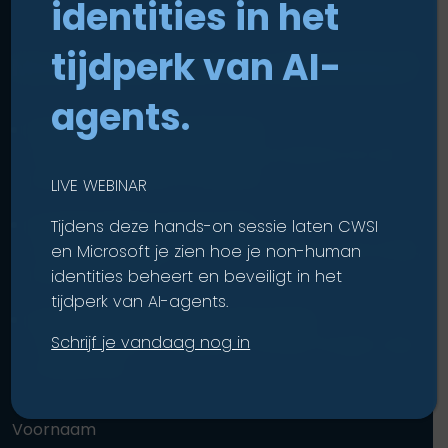
identities in het
tijdperk van AI-
Meer weten over hoe wij werken?
agents.
Vertel ons over je uitdagingen
Wij luisteren eerst, en helpen je daarna om de
juiste vervolgstap te bepalen.
LIVE WEBINAR
Je krijgt heldere antwoorden
Tijdens deze hands-on sessie laten CWSI
Geen marketingkreten en buzzwords, maar eerlijk,
en Microsoft je zien hoe je non-human
praktisch advies.
identities beheert en beveiligt in het
tijdperk van AI-agents.
Je bouwt aan duurzaam vertrouwen
Schrijf je vandaag nog in
Vandaag een kort gesprek scheelt morgen veel
onzekerheid.
Voornaam