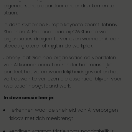
eigenaarschap daardoor onder druk komen te
staan.
In deze Cybersec Europe keynote zoomt Johnny
Sheehan, AI Practice Lead bij CWSI, in op wat
organisaties dreigen te verliezen wanneer AI een
steeds grotere rol krijgt in de werkplek.
Johnny laat zien hoe organisaties de voordelen
van AI kunnen benutten zonder het menselijke
oordeel, het verantwoordelijkheidsgevoel en het
vertrouwen te verliezen die essentieel blijven voor
kwalitatief hoogstaand werk.
In deze sessie leer je:
Herkennen waar de snelheid van AI verborgen
risico’s met zich meebrengt
Begrijpen waarom frictie soms noodzakelijk is