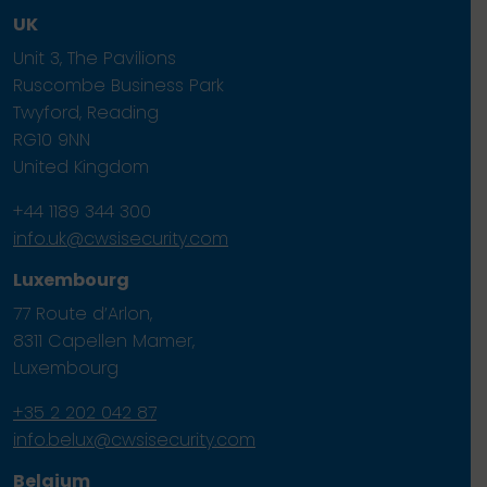
UK
Unit 3, The Pavilions
Ruscombe Business Park
Twyford, Reading
RG10 9NN
United Kingdom
+44 1189 344 300
info.uk@cwsisecurity.com
Luxembourg
77 Route d’Arlon,
8311 Capellen Mamer,
Luxembourg
+35 2 202 042 87
info.belux@cwsisecurity.com
Belgium