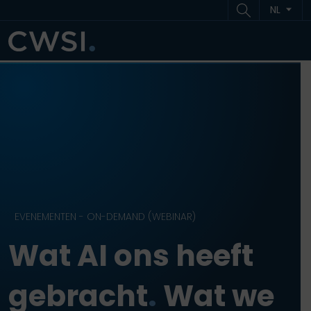
Ga naar inhoud
Ga naar footer
NL
ME
EVENEMENTEN - ON-DEMAND (WEBINAR)
Wat AI ons heeft
gebracht
.
Wat we