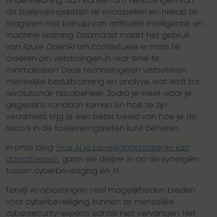
ondersteuning aan klanten om verstoringen van
de toeleveringsketen te voorspellen en hierop te
reageren met behulp van artificiële intelligentie en
machine learning. Daarnaast maakt het gebruik
van Azure OpenAI om contextuele e-mails te
creëren om verstoringen in real-time te
minimaliseren. Deze technologieën verbeteren
menselijke besluitvorming en analyse, wat leidt tot
revolutionair risicobeheer. Zodra je weet waar je
gegevens vandaan komen en hoe ze zijn
verzameld, krijg je een beter beeld van hoe je de
risico’s in de toeleveringsketen kunt beheren.
In onze blog
‘Hoe AI je beveiligingsstrategie kan
aanscherpen’
gaan we dieper in op de synergiën
tussen cyberbeveiliging en AI.
Terwijl AI-oplossingen veel mogelijkheden bieden
voor cyberbeveiliging, kunnen ze menselijke
cybersecurity-experts echter niet vervangen. Het