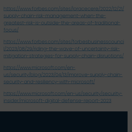
https://www.forbes.com/sites/loracecere/2022/12/21/
supply-chain-risk-management-when-the-
greatest-risk-is-outside-the-areas-of-traditional-
focus/
https://www.forbes.com/sites/forbesbusinesscounci
l/2023/08/29/riding-the-wave-of-uncertainty-risk-
mitigation-strategies-for-supply-chain-disruptions/
https://www.microsoft.com/en-
us/security/blog/2023/04/13/improve-supply-chain-
security-and-resiliency-with-microsoft/
https://www.microsoft.com/en-us/security/security-
insider/microsoft-digital-defense-report-2023