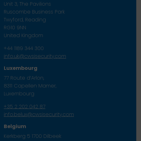
Unit 3, The Pavilions
Ruscombe Business Park
Twyford, Reading
RG10 9NN
United Kingdom
+44 1189 344 300
info.uk@cwsisecurity.com
Luxembourg
77 Route d’Arlon,
8311 Capellen Mamer,
Luxembourg
+35 2 202 042 87
info.belux@cwsisecurity.com
Belgium
Kerkberg 5 1700 Dilbeek