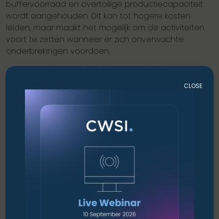
buffervoorraad en overtollige productiecapaciteit
wordt aangehouden. Dit kan tot hogere kosten
leiden, maar maakt het mogelijk om de activiteiten
voort te zetten wanneer er zich onverwachte
onderbrekingen voordoen.
Regelmatig herzien van de strategie voor
risicobeperking:
Plannen voor risicobeperking
CLOSE
moeten regelmatig opnieuw worden geëvalueerd
en bijgewerkt om ervoor te zorgen dat ze relevant
en effectief zijn. Zo kunnen potentiële zwakke
schakels in de toeleveringsketen worden
geïdentificeerd en verholpen. Daarnaast is het
aanbevolen om je werknemers te trainen in
basisstrategieën voor risicomanagement en -
beperking. Verbeterde vaardigheden en
uitgebreide kennis leiden tot een effectievere
reactie op mogelijke dreigingen.