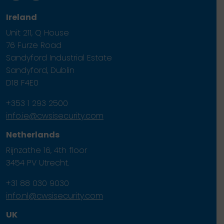
Ireland
Unit 211, Q House
76 Furze Road
Sandyford Industrial Estate
Sandyford, Dublin
D18 F4E0
+353 1 293 2500
info.ie@cwsisecurity.com
Netherlands
Rijnzathe 16, 4th floor
3454 PV Utrecht.
+31 88 030 9030
info.nl@cwsisecurity.com
UK