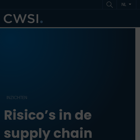
Ga naar inhoud
Ga naar footer
NL
ME
INZICHTEN
Risico’s in de
supply chain