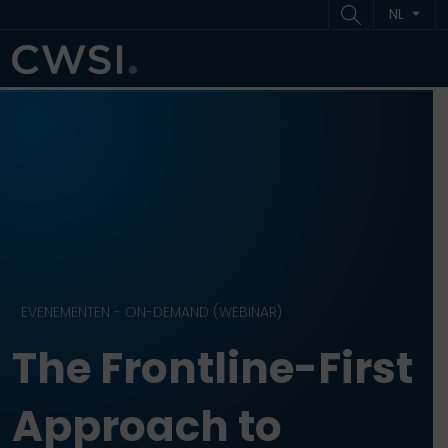
Ga naar inhoud
Ga naar footer
NL
ME
EVENEMENTEN - ON-DEMAND (WEBINAR)
The Frontline-First
Approach to