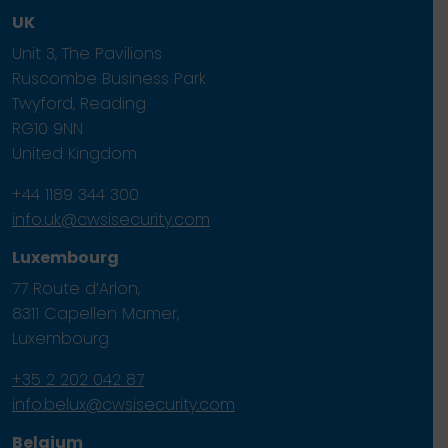
UK
Unit 3, The Pavilions
Ruscombe Business Park
Twyford, Reading
RG10 9NN
United Kingdom
+44 1189 344 300
info.uk@cwsisecurity.com
Luxembourg
77 Route d’Arlon,
8311 Capellen Mamer,
Luxembourg
+35 2 202 042 87
info.belux@cwsisecurity.com
Belgium