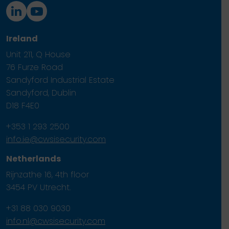
Ireland
Unit 211, Q House
76 Furze Road
Sandyford Industrial Estate
Sandyford, Dublin
D18 F4E0
+353 1 293 2500
info.ie@cwsisecurity.com
Netherlands
Rijnzathe 16, 4th floor
3454 PV Utrecht.
+31 88 030 9030
info.nl@cwsisecurity.com