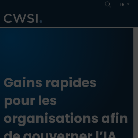
Aller au contenu
Aller au pied de page
FR
ME
Gains rapides
pour les
organisations afin
de gouverner l’IA