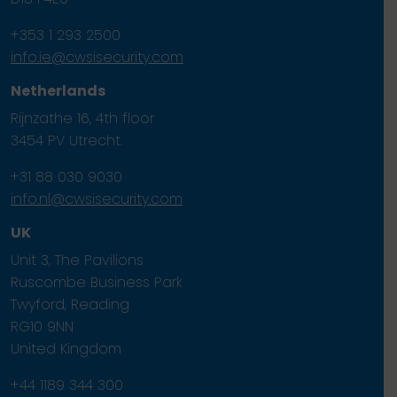
+353 1 293 2500
info.ie@cwsisecurity.com
Netherlands
Rijnzathe 16, 4th floor
3454 PV Utrecht.
+31 88 030 9030
info.nl@cwsisecurity.com
UK
Unit 3, The Pavilions
Ruscombe Business Park
Twyford, Reading
RG10 9NN
United Kingdom
+44 1189 344 300