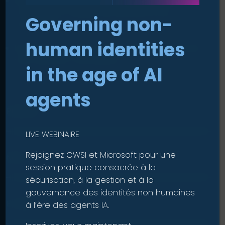
Découvrez comment nous pouvons simplifier
vos défis en matière de sécurité et de
Governing non-
conformité.
human identities
Engagez une conversation basée sur l’écoute,
sans discours commercial.
in the age of AI
agents
Prénom
LIVE WEBINAIRE
Rejoignez CWSI et Microsoft pour une
Nom
session pratique consacrée à la
sécurisation, à la gestion et à la
gouvernance des identités non humaines
E-mail
à l’ère des agents IA.