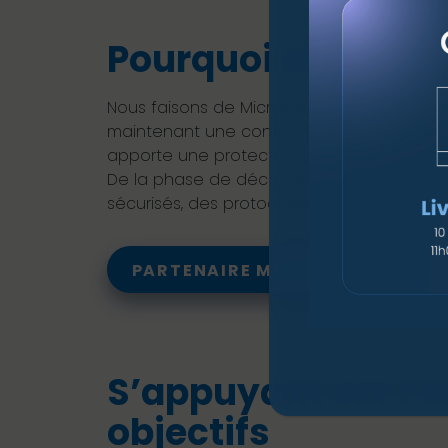
Pourquoi choisir l
Nous faisons de Microsoft Intune un outil pl
maintenant une conformité stable sur l’en
apporte une protection plus profonde san
De la phase de découverte à la gestion q
sécurisés, des protocoles alignés sur les m
PARTENAIRE MICROSOFT
S’appuyant sur l’e
objectifs