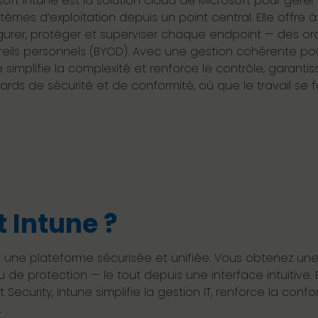
soft Intune est la solution cloud de Microsoft pour gérer 
stèmes d’exploitation depuis un point central. Elle offre
gurer, protéger et superviser chaque endpoint — des ord
eils personnels (BYOD). Avec une gestion cohérente pou
e simplifie la complexité et renforce le contrôle, garan
ards de sécurité et de conformité, où que le travail se f
 Intune ?
ne plateforme sécurisée et unifiée. Vous obtenez une vis
u de protection — le tout depuis une interface intuitive.
t Security, Intune simplifie la gestion IT, renforce la co
.