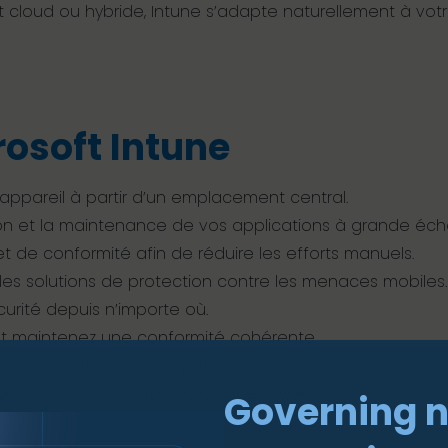
cloud ou hybride, Intune s’adapte naturellement à votre
osoft Intune
appareil à partir d’un emplacement central.
ion et la maintenance de vos applications à grande éche
t de conformité afin de réduire les efforts manuels.
les solutions de protection contre les menaces mobiles.
rité depuis n’importe où.
et maintenez une conformité cohérente.
curisés, flexibles et hybrides.
e votre organisation grandit et évolue.
Governing 