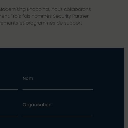
 Modernising Endpoints, nous collaborons
nt. Trois fois nommés Security Partner
inancements et programmes de support
Nom
Organisation