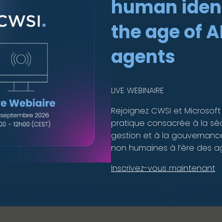
human ident
es services Intune de CW
the age of A
agents
us intelligent pour votre organisation, en renforçant la sé
semble de vos endpoints. Intégrée naturellement à votre
s ajouter de complexité.
uotidienne, nos spécialistes vous accompagnent à cha
LIVE WEBINAIRE
eilleures pratiques et des équipes qui tirent pleinement p
Rejoignez CWSI et Microsoft
pratique consacrée à la sécu
gestion et à la gouvernance
non humaines à l’ère des ag
Inscrivez-vous maintenant
xpertise Microsoft, déte