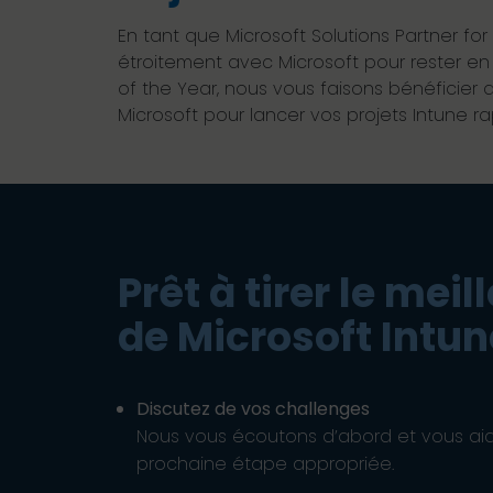
En tant que Microsoft Solutions Partner fo
étroitement avec Microsoft pour rester en
of the Year, nous vous faisons bénéficier 
Microsoft pour lancer vos projets Intune r
Prêt à tirer le meil
de Microsoft Intun
Discutez de vos challenges
Nous vous écoutons d’abord et vous aid
prochaine étape appropriée.