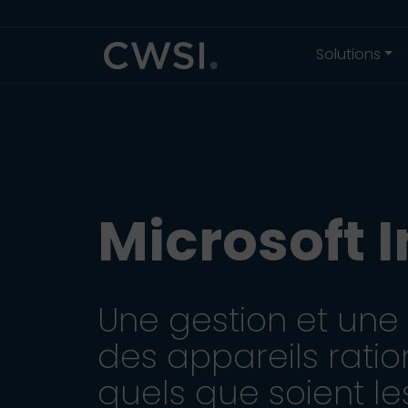
Aller au contenu
Aller au pied de page
Solutions
Microsoft 
Une gestion et une
des appareils ratio
quels que soient le