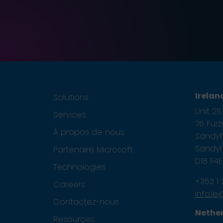
Irelan
Solutions
Unit 21
Services
76 Fur
À propos de nous
Sandyfo
Sandyfo
Partenaire Microsoft
D18 F4
Technologies
+353 1
Careers
info.i
Contactez-nous
Nethe
Resources