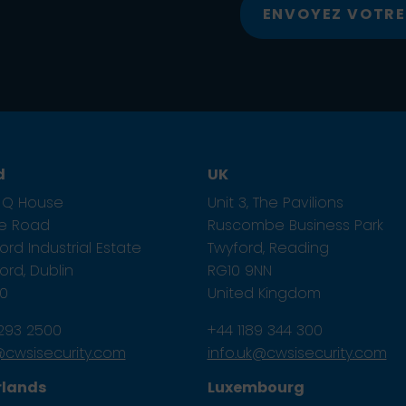
ENVOYEZ VOTR
d
UK
1, Q House
Unit 3, The Pavilions
ze Road
Ruscombe Business Park
rd Industrial Estate
Twyford, Reading
rd, Dublin
RG10 9NN
E0
United Kingdom
 293 2500
+44 1189 344 300
e@cwsisecurity.com
info.uk@cwsisecurity.com
rlands
Luxembourg