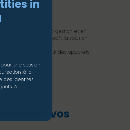
ities in
SI ?
I
curité, en simplifiant la gestion et en
 environnement Microsoft, la solution
que étape pour garantir des appareils
arti d’Intune.
 pour une session
risation, à la
 des identités
ents IA.
rminé par vos