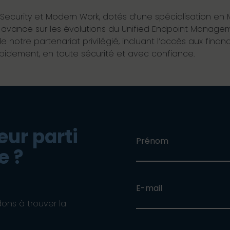
r Security et Modern Work, dotés d’une spécialisation en
 avance sur les évolutions du Unified Endpoint Manageme
de notre partenariat privilégié, incluant l’accès aux f
apidement, en toute sécurité et avec confiance.
leur parti
Prénom
e ?
E-mail
ons à trouver la