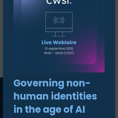
La sensibilisation à la sécurité,
avec un impact réel.
Avec notre expertise Microsoft Security &
Compliance et la plateforme innovante d’Hoxhunt,
vous déployez une formation engageante, facile
à administrer et orientée sur le changement de
comportement — sans charge supplémentaire.
Governing non-
human identities
Prêt à réduire le risque humain ?
in the age of AI