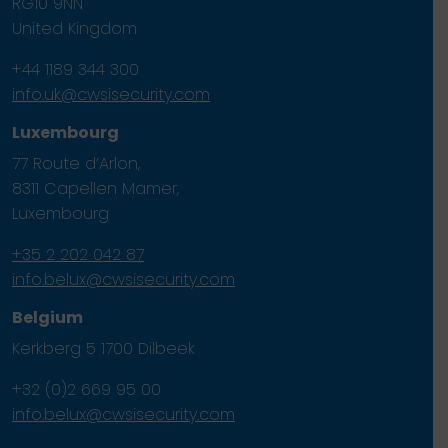
RG10 9NN
United Kingdom
+44 1189 344 300
info.uk@cwsisecurity.com
Luxembourg
77 Route d’Arlon,
8311 Capellen Mamer,
Luxembourg
+35 2 202 042 87
info.belux@cwsisecurity.com
Belgium
Kerkberg 5 1700 Dilbeek
+32 (0)2 669 95 00
info.belux@cwsisecurity.com