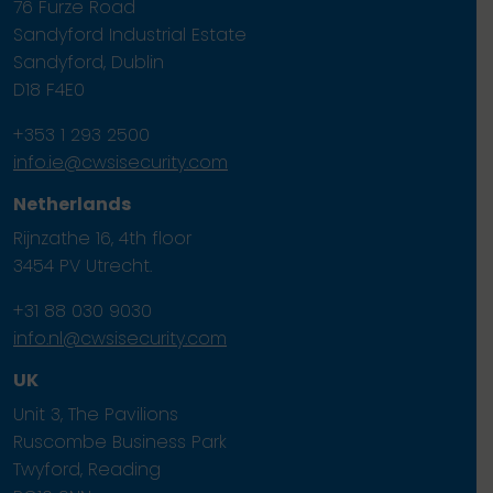
76 Furze Road
Sandyford Industrial Estate
Sandyford, Dublin
D18 F4E0
+353 1 293 2500
info.ie@cwsisecurity.com
Netherlands
Rijnzathe 16, 4th floor
3454 PV Utrecht.
+31 88 030 9030
info.nl@cwsisecurity.com
UK
Unit 3, The Pavilions
Ruscombe Business Park
Twyford, Reading