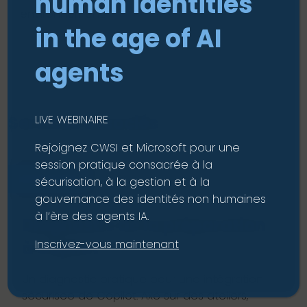
human identities
environnement.
in the age of AI
agents
Services associés
LIVE WEBINAIRE
Rejoignez CWSI et Microsoft pour une
session pratique consacrée à la
ÉVALUATION
sécurisation, à la gestion et à la
gouvernance des identités non humaines
à l’ère des agents IA.
Diagnostic de la préparation
Inscrivez-vous maintenant
à Copilot
Un diagnostic pratique pour une intégration
sécurisée de Copilot. Axé sur des ateliers,