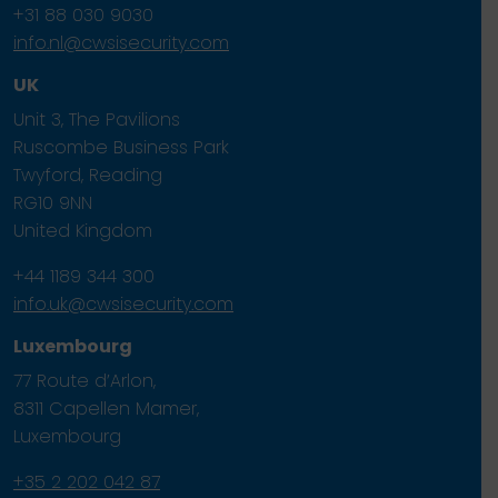
+31 88 030 9030
info.nl@cwsisecurity.com
UK
Unit 3, The Pavilions
Ruscombe Business Park
Twyford, Reading
RG10 9NN
United Kingdom
+44 1189 344 300
info.uk@cwsisecurity.com
Luxembourg
77 Route d’Arlon,
8311 Capellen Mamer,
Luxembourg
+35 2 202 042 87