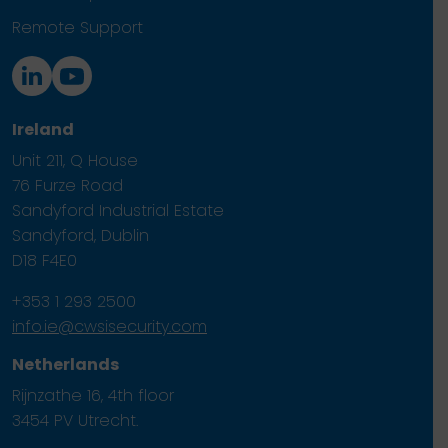
Remote Support
Ireland
Unit 211, Q House
76 Furze Road
Sandyford Industrial Estate
Sandyford, Dublin
D18 F4E0
+353 1 293 2500
info.ie@cwsisecurity.com
Netherlands
Rijnzathe 16, 4th floor
3454 PV Utrecht.