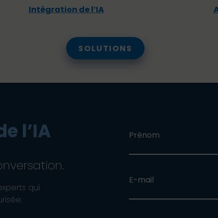
Intégration de l’IA
SOLUTIONS
de l’IA
Prénom
nversation.
E-mail
experts qui
risée.