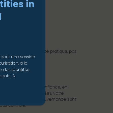
ities in
I
, en rendant la sécurité pratique, pas
 pour une session
risation, à la
 des identités
AI Guard
ents IA.
ntégrer l’IA en toute confiance, en
achant que vos données, votre
onformité et votre gouvernance sont
ous contrôle.