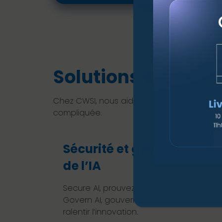
Solutions associé
Chez CWSI, nous aidons les organisations 
compliquée.
Sécurité et gouvernance
de l’IA
Secure AI, prouvez votre maîtrise.
Govern AI, gouvernez les usages sans
ralentir l’innovation.