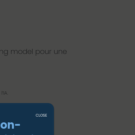
ting model pour une
’IA.
.
CLOSE
non-