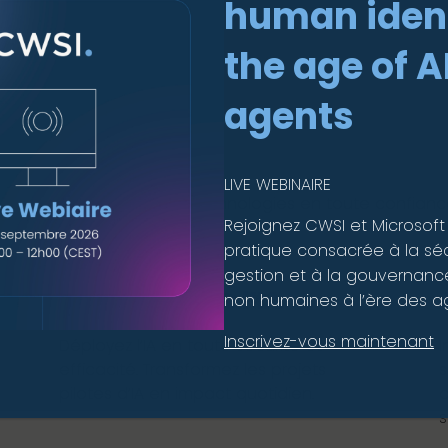
human ident
the age of A
agents
es
LIVE WEBINAIRE
à adopter les nouvelles technologies en toute confiance
Rejoignez CWSI et Microsoft
pratique consacrée à la sécu
gestion et à la gouvernance
Intégration de l’IA
non humaines à l’ère des ag
Inscrivez-vous maintenant
Déployez l’IA en toute sécurité et
I
efficacité. Transformez les projets
s
pilotes d’IA en impact quotidien.
c
s