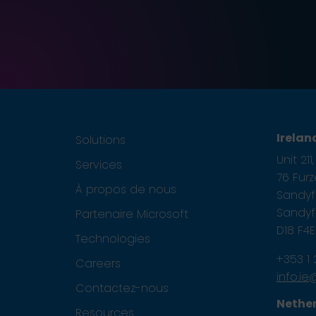
Irelan
Solutions
Unit 21
Services
76 Fur
À propos de nous
Sandyfo
Sandyfo
Partenaire Microsoft
D18 F4
Technologies
+353 1
Careers
info.i
Contactez-nous
Nethe
Resources