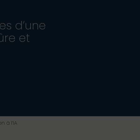
ses d’une
ûre et
n à l’IA