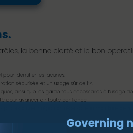
s.
rôles, la bonne clarté et le bon opera
 pour identifier les lacunes.
tion sécurisée et un usage sûr de l’IA.
ues, ainsi que les garde‑fous nécessaires à l’usage de l
mité pour avancer en toute confiance.
 pilotes à une intégration répétable et maîtrisée de l’IA
Governing 