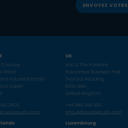
ENVOYEZ VOTR
d
UK
1, Q House
Unit 3, The Pavilions
ze Road
Ruscombe Business Park
rd Industrial Estate
Twyford, Reading
rd, Dublin
RG10 9NN
E0
United Kingdom
 293 2500
+44 1189 344 300
e@cwsisecurity.com
info.uk@cwsisecurity.com
rlands
Luxembourg