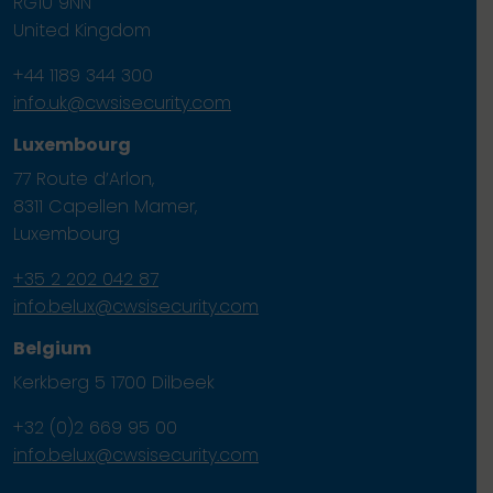
RG10 9NN
United Kingdom
+44 1189 344 300
info.uk@cwsisecurity.com
Luxembourg
77 Route d’Arlon,
8311 Capellen Mamer,
Luxembourg
+35 2 202 042 87
info.belux@cwsisecurity.com
Belgium
Kerkberg 5 1700 Dilbeek
+32 (0)2 669 95 00
info.belux@cwsisecurity.com