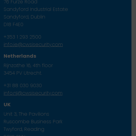
76 Furze Road
Sandyford Industrial Estate
Sandyford, Dublin
D18 F4E0
+353 1 293 2500
info.ie@cwsisecurity.com
Netherlands
Rijnzathe 16, 4th floor
3454 PV Utrecht.
+31 88 030 9030
info.nl@cwsisecurity.com
UK
Unit 3, The Pavilions
Ruscombe Business Park
Twyford, Reading