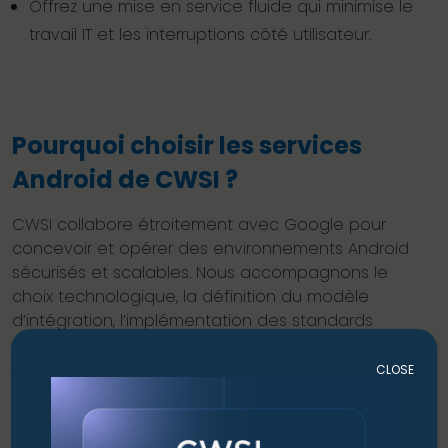
Offrez une mise en service fluide qui minimise le
travail IT et les interruptions côté utilisateur.
Pourquoi choisir les services
Android de CWSI ?
CWSI collabore étroitement avec Google pour
concevoir et opérer des environnements Android
sécurisés et scalables. Nous accompagnons le
choix technologique, la définition du modèle
d’intégration, l’implémentation des standards
Android Enterprise et l’harmonisation des
protocoles et processus opérationnels.
CLOSE