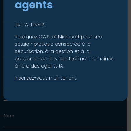
agents
(BYOD), appareils appartenant à l’entreprise ou
dispositifs dédiés.
Obtenez des réponses claires
LIVE WEBINAIRE
Des conseils précis sur l’inscription, les
protocoles, les applications et le cycle de vie
Rejoignez CWSI et Microsoft pour une
des appareils.
session pratique consacrée à la
sécurisation, à la gestion et à la
Installez une confiance durable
gouvernance des identités non humaines
Moins de configuration manuelle, moins
à l’ère des agents IA.
d’appareils non gérés, un meilleur contrôle.
Inscrivez-vous maintenant
Prénom
Nom