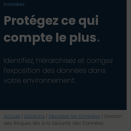
Données
Protégez ce qui
compte le plus
.
Identifiez, hiérarchisez et corrigez
l’exposition des données dans
votre environnement.
Accueil
|
Solutions
|
Sécuriser les Données
|
Gestion
des Risques liés à la Sécurité des Données