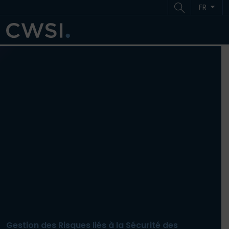
Aller au contenu
Aller au pied de page
FR
ME
Gestion des Risques liés à la Sécurité des