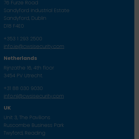
76 Furze Road
Sandyford Industrial Estate
Sandyford, Dublin
D18 F4E0
+353 1 293 2500
info.ie@cwsisecurity.com
Netherlands
Rijnzathe 16, 4th floor
3454 PV Utrecht.
+31 88 030 9030
info.nl@cwsisecurity.com
UK
Unit 3, The Pavilions
Ruscombe Business Park
Twyford, Reading