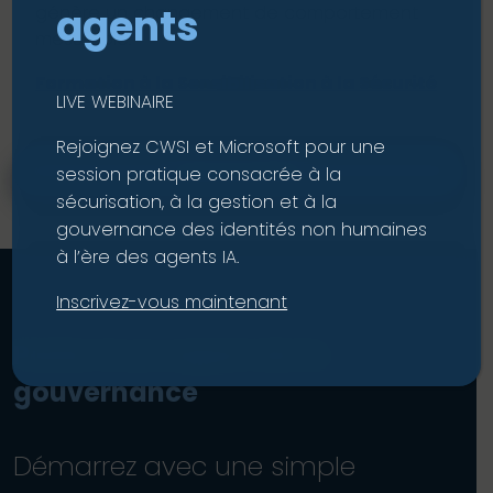
agents
génère un changement de comportement
mesurable.
Formation à la Sensibilisation à la Sécurité
LIVE WEBINAIRE
Rejoignez CWSI et Microsoft pour une
SOLUTIONS
session pratique consacrée à la
sécurisation, à la gestion et à la
gouvernance des identités non humaines
à l’ère des agents IA.
Inscrivez-vous maintenant
Parler à un expert de la
gouvernance
Démarrez avec une simple