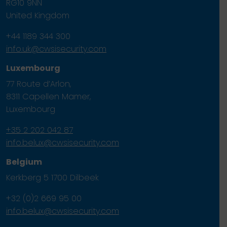
RG10 9NN
United Kingdom
+44 1189 344 300
info.uk@cwsisecurity.com
Luxembourg
77 Route d’Arlon,
8311 Capellen Mamer,
Luxembourg
+35 2 202 042 87
info.belux@cwsisecurity.com
Belgium
Kerkberg 5 1700 Dilbeek
+32 (0)2 669 95 00
info.belux@cwsisecurity.com