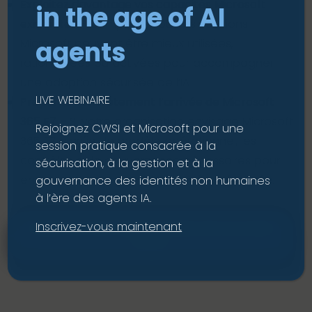
Exploitez davantage vos capacités Microsoft
in the age of AI
existantes –
Comprenez où vos solutions
agents
Microsoft peuvent être mieux utilisées,
rationalisées ou activées pour accompagner
une adoption sécurisée de l’IA.
LIVE WEBINAIRE
Préparez concrètement l’arrivée de Microsoft
365 E7
–
Si votre organisation envisage Microsoft
Rejoignez CWSI et Microsoft pour une
365 E7, clarifiez le modèle opérationnel, les
session pratique consacrée à la
contrôles et la gouvernance nécessaires pour
sécurisation, à la gestion et à la
encadrer les usages IA de manière sécurisée.
gouvernance des identités non humaines
à l’ère des agents IA.
Inscrivez-vous maintenant
CONTACTEZ-NOUS POUR EN SAVOIR
PLUS