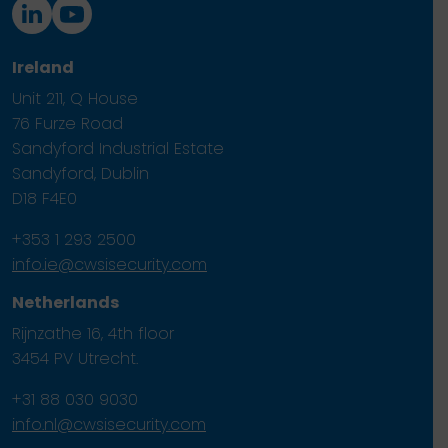
Ireland
Unit 211, Q House
76 Furze Road
Sandyford Industrial Estate
Sandyford, Dublin
D18 F4E0
+353 1 293 2500
info.ie@cwsisecurity.com
Netherlands
Rijnzathe 16, 4th floor
3454 PV Utrecht.
+31 88 030 9030
info.nl@cwsisecurity.com