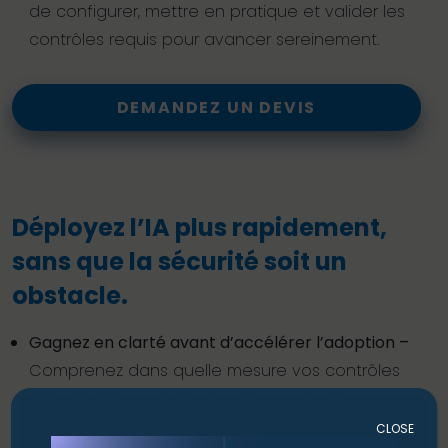
de configurer, mettre en pratique et valider les
contrôles requis pour avancer sereinement.
DEMANDEZ UN DEVIS
Déployez l’IA plus rapidement,
sans que la sécurité soit un
obstacle.
Gagnez en clarté avant d’accélérer l’adoption –
Comprenez dans quelle mesure vos contrôles
d’identité, de sécurité, de données et de
gouvernance peuvent accompagner le
CLOSE