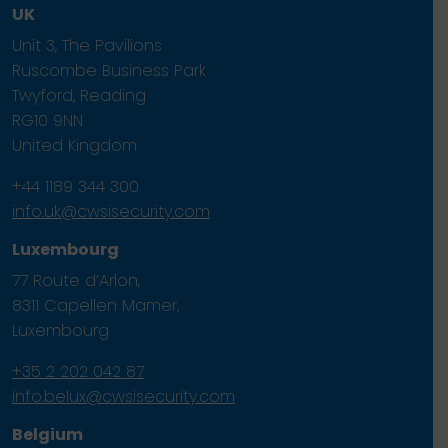
UK
Unit 3, The Pavilions
Ruscombe Business Park
Twyford, Reading
RG10 9NN
United Kingdom
+44 1189 344 300
info.uk@cwsisecurity.com
Luxembourg
77 Route d’Arlon,
8311 Capellen Mamer,
Luxembourg
+35 2 202 042 87
info.belux@cwsisecurity.com
Belgium