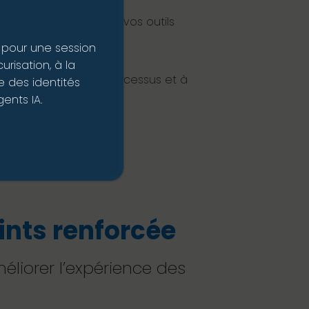
meilleur rendement de vos outils
 pour une session
risation, à la
 à rationaliser les processus et à
 des identités
ents IA.
ints renforcée
méliorer l’expérience des