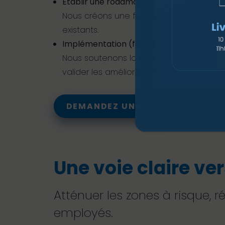
Établir une roadmap.
Nous créons une future roadmap avec vous
existants.
Implémentation (facultatif).
Nous soutenons la mise en œuvre des rec
valider les améliorations.
DEMANDEZ UN DEVIS
Une voie claire ve
Atténuer les zones à risque, r
employés.