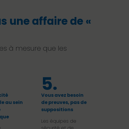
 une affaire de «
utes à mesure que les
5.
cité
Vous avez besoin
e au sein
de preuves, pas de
e
suppositions
ique
Les équipes de
sécurité et de
s