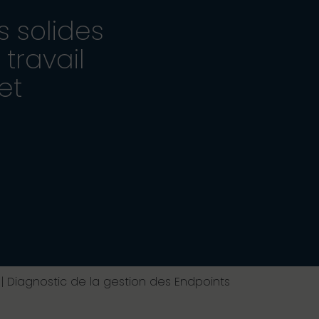
s solides
travail
et
|
Diagnostic de la gestion des Endpoints