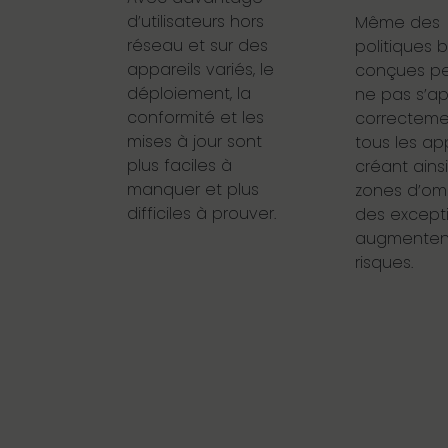
d’utilisateurs hors
Même des
réseau et sur des
politiques 
appareils variés, le
conçues p
déploiement, la
ne pas s’ap
conformité et les
correcteme
mises à jour sont
tous les app
plus faciles à
créant ains
manquer et plus
zones d’om
difficiles à prouver.
des excepti
augmentent
risques.