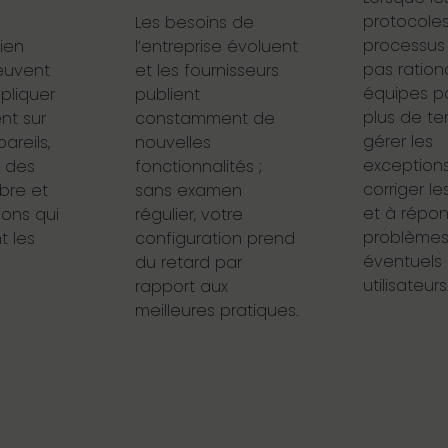
protocoles
Les besoins de
processus
bien
l’entreprise évoluent
pas rationa
euvent
et les fournisseurs
équipes p
pliquer
publient
plus de t
nt sur
constamment de
gérer les
areils,
nouvelles
exceptions
i des
fonctionnalités ;
corriger le
bre et
sans examen
et à répo
ons qui
régulier, votre
problème
 les
configuration prend
éventuels
du retard par
utilisateurs
rapport aux
meilleures pratiques.