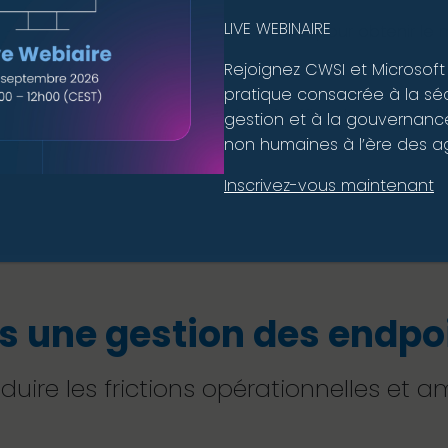
LIVE WEBINAIRE
, en soulignant où investir à l’avenir pour obtenir le 
Rejoignez CWSI et Microsoft
pratique consacrée à la sécu
ommandations, en vous aidant à affiner les protocoles,
gestion et à la gouvernance
non humaines à l’ère des ag
Inscrivez-vous maintenant
rs une gestion des endpo
éduire les frictions opérationnelles et a