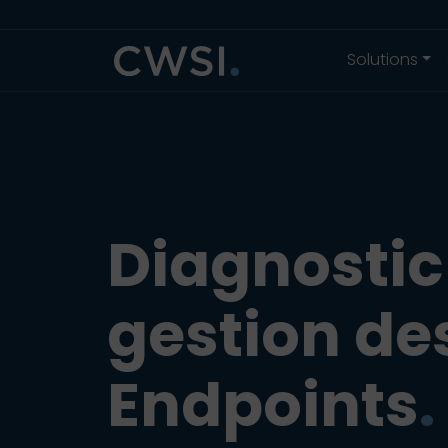
Aller au contenu
Aller au pied de page
Solutions
Diagnostic
gestion de
Endpoints
.