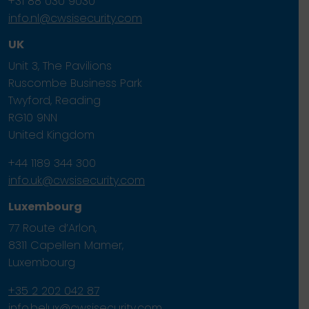
+31 88 030 9030
info.nl@cwsisecurity.com
UK
Unit 3, The Pavilions
Ruscombe Business Park
Twyford, Reading
RG10 9NN
United Kingdom
+44 1189 344 300
info.uk@cwsisecurity.com
Luxembourg
77 Route d’Arlon,
8311 Capellen Mamer,
Luxembourg
+35 2 202 042 87
info.belux@cwsisecurity.com