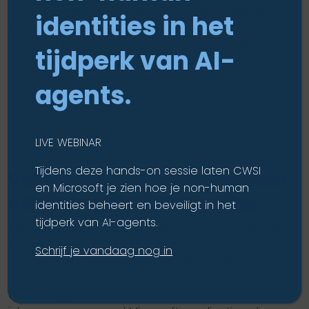
groei van de organisatie ernstig kan bedreigen.
identities in het
Met de P1- en P2-licenties biedt Entra ID
uitgebreide governance-oplossingen, zoals tools
tijdperk van AI-
voor HR-gestuurde provisioning, entitlementbeheer
en het beoordelen en bevestigen van
agents.
toegangsrechten.
LIVE WEBINAR
Tijdens deze hands-on sessie laten CWSI
Verbeterde productiviteit en een
en Microsoft je zien hoe je non-human
naadloze gebruikerservaring
identities beheert en beveiligt in het
tijdperk van AI-agents.
Ingewikkelde inlogprocedures kunnen frustrerend
zijn voor gebruikers die snelle toegang tot hun
Schrijf je vandaag nog in
accounts en gegevens willen. Met Single Sign-On
(SSO) via Entra ID wordt inloggen veel
eenvoudiger. Gebruikers kunnen met één set