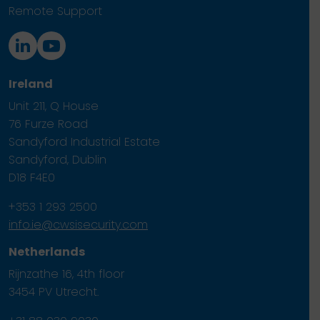
Remote Support
Ireland
Unit 211, Q House
76 Furze Road
Sandyford Industrial Estate
Sandyford, Dublin
D18 F4E0
+353 1 293 2500
info.ie@cwsisecurity.com
Netherlands
Rijnzathe 16, 4th floor
3454 PV Utrecht.