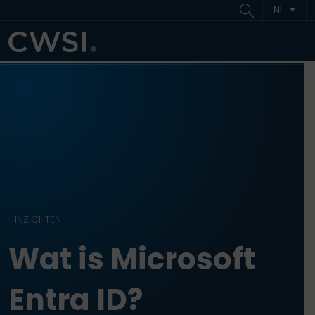
Ga naar inhoud
Ga naar footer
NL
ME
INZICHTEN
Wat is Microsoft
Entra ID?