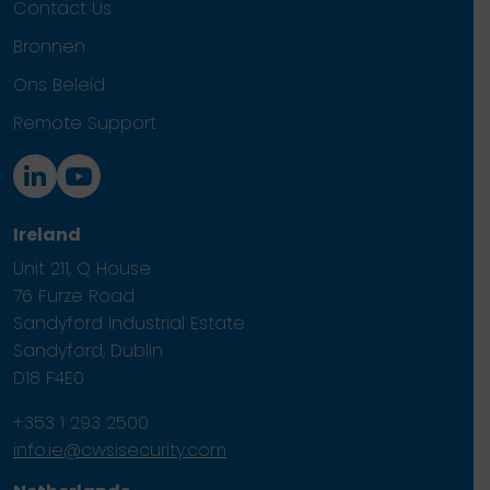
Contact Us
Bronnen
Ons Beleid
Remote Support
Ireland
Unit 211, Q House
76 Furze Road
Sandyford Industrial Estate
Sandyford, Dublin
D18 F4E0
+353 1 293 2500
info.ie@cwsisecurity.com