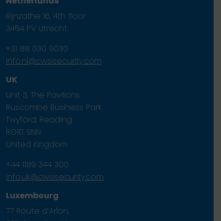
Netherlands
Rijnzathe 16, 4th floor
3454 PV Utrecht.
+31 88 030 9030
info.nl@cwsisecurity.com
UK
Unit 3, The Pavilions
Ruscombe Business Park
Twyford, Reading
RG10 9NN
United Kingdom
+44 1189 344 300
info.uk@cwsisecurity.com
Luxembourg
77 Route d’Arlon,