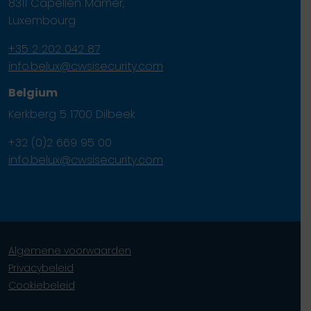
8311 Capellen Mamer,
Luxembourg
+35 2 202 042 87
info.belux@cwsisecurity.com
Belgium
Kerkberg 5 1700 Dilbeek
+32 (0)2 669 95 00
info.belux@cwsisecurity.com
Algemene voorwaarden
Privacybeleid
Cookiebeleid