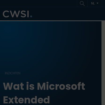
Ga naar inhoud
Ga naar footer
NL
ME
INZICHTEN
Wat is Microsoft
Extended