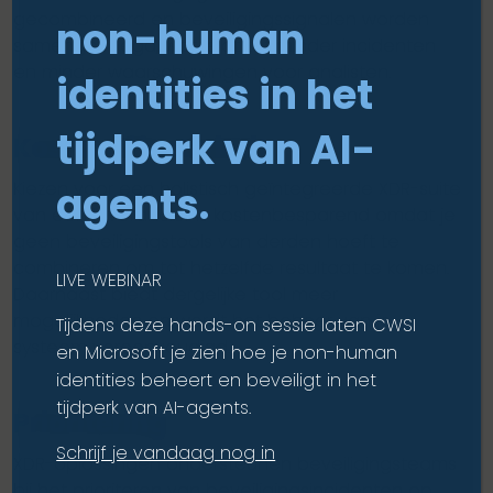
gecombineerd en beveiligingssignalen worden
non-human
samengevoegd, wat leidt tot minder incidenten
en minder waarschuwingen voor analisten.
identities in het
tijdperk van AI-
Kosteneffectiviteit
Kiezen voor een holistisch geïntegreerde XDR-suite
agents.
van één leverancier is kostenbesparend omdat je
geen beveiligingstools van derden hoeft te
combineren om tot hetzelfde resultaat te komen.
LIVE WEBINAR
Daarnaast biedt dergelijke tool meer
mogelijkheden en wordt het beheer van je
Tijdens deze hands-on sessie laten CWSI
systeem vereenvoudigd.
en Microsoft je zien hoe je non-human
identities beheert en beveiligt in het
tijdperk van AI-agents.
Prioritering
Schrijf je vandaag nog in
XDR-oplossingen ondersteunen beveiligingsteams
bij het prioriteren van beveiligingsincidenten op