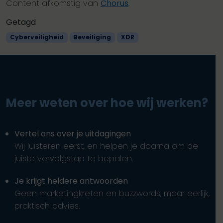
Content afkomstig van
Chorus
.
Getagd
Cyberveiligheid
Beveiliging
XDR
Meer weten over hoe wij werken?
Vertel ons over je uitdagingen
Wij luisteren eerst, en helpen je daarna om de
juiste vervolgstap te bepalen.
Je krijgt heldere antwoorden
Geen marketingkreten en buzzwords, maar eerlijk,
praktisch advies.