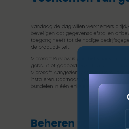
Vandaag de dag willen werknemers altijd, 
beveiligen dat gegevensdiefstal en onbev
toegang heeft tot de nodige bedrijfsgeg
de productiviteit.
Microsoft Purview is geschikt voor versc
gebruikt of gedeeld. Deze tool kan ingeze
Microsoft. Aangezien Microsoft Data Loss Pr
installeren. Daarnaast geeft het je de mo
bundelen in één enkele oplossing.
Beheren van incide