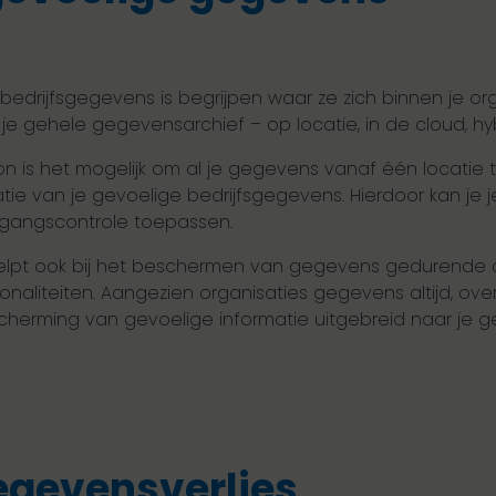
bedrijfsgegevens is begrijpen waar ze zich binnen je or
 je gehele gegevensarchief – op locatie, in de cloud, hyb
on is het mogelijk om al je gegevens vanaf één locatie t
tie van je gevoelige bedrijfsgegevens. Hierdoor kan je 
oegangscontrole toepassen.
helpt ook bij het beschermen van gegevens gedurende d
naliteiten. Aangezien organisaties gegevens altijd, ov
scherming van gevoelige informatie uitgebreid naar je
gevensverlies