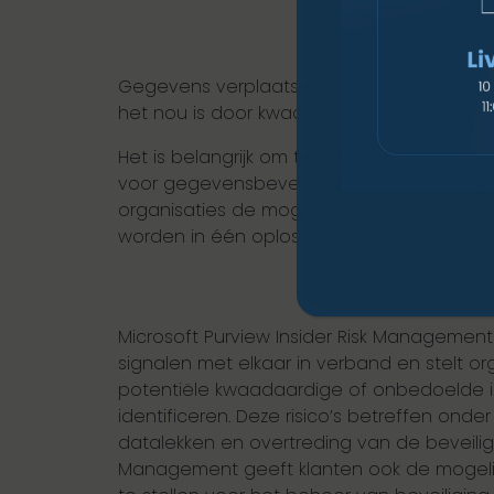
Gegevens verplaatsen zichzelf niet, mensen
het nou is door kwaadaardige gegevensdie
Het is belangrijk om te begrijpen hoe en 
voor gegevensbeveiliging en risicovolle g
organisaties de mogelijkheid om insiderri
worden in één oplossing.
Microsoft Purview Insider Risk Management
signalen met elkaar in verband en stelt or
potentiële kwaadaardige of onbedoelde ins
identificeren. Deze risico’s betreffen onder
datalekken en overtreding van de beveiligin
Management geeft klanten ook de mogelij