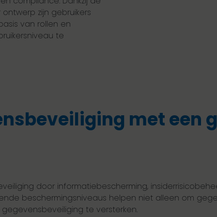
 en compliance. Dankzij de
ntwerp zijn gebruikers
asis van rollen en
ruikersniveau te
ensbeveiliging met een 
veiliging door informatiebescherming, insiderrisicobehe
illende beschermingsniveaus helpen niet alleen om gege
gegevensbeveiliging te versterken.