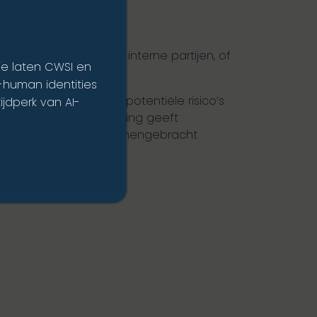
tal veroorzaakt door interne partijen, of
ie laten CWSI en
n-human identities
it begrijpt, kunnen potentiële risico’s
ijdperk van AI-
n van een totaaloplossing geeft
n, training en tools samengebracht