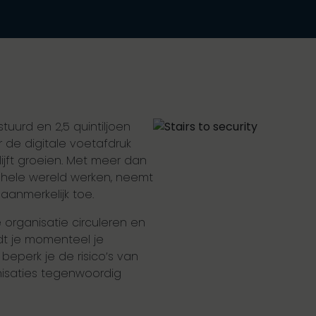
tuurd en 2,5 quintiljoen
de digitale voetafdruk
ijft groeien. Met meer dan
 hele wereld werken, neemt
aanmerkelijk toe.
 organisatie circuleren en
t je momenteel je
beperk je de risico’s van
anisaties tegenwoordig