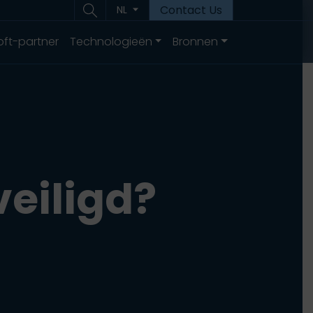
Contact Us
NL
oft-partner
Technologieën
Bronnen
veiligd?