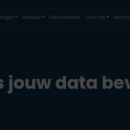
singen
Services
Klantverhalen
Over ons
Micros
s jouw data be