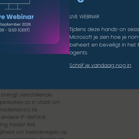
LIVE WEBINAR
 zijn hier verantwoordelijk voor. Datalekken worden mees
Tijdens deze hands-on sess
fstal of onbedoelde blootstelling.
Microsoft je zien hoe je no
waarom mensen toegang krijgen tot gegevens. Wanneer je d
beheert en beveiligt in het t
ebruikersactiviteiten worden geïdentificeerd. Het hebbe
agents.
sico’s te beperken net omdat de juiste mensen, processe
Schrijf je vandaag nog in
 brengt verschillende
ganisaties zo in staat om
iderrisico’s te
 andere IP-diefstal,
g. Insider Risk
kheid om beleidsregels op