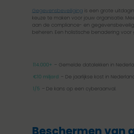
Gegevensbeveiliging
is een grote uitdagin
keuze te maken voor jouw organisatie. M
aan de compliance- en gegevensbeveiligin
beheren. Een holistische benadering voor 
114.000+
– Gemelde datalekken in Nederlan
€10 miljard
– De jaarlijkse kost in Nederl
1/5
–
De kans op een cyberaanval.
Beschermen van g