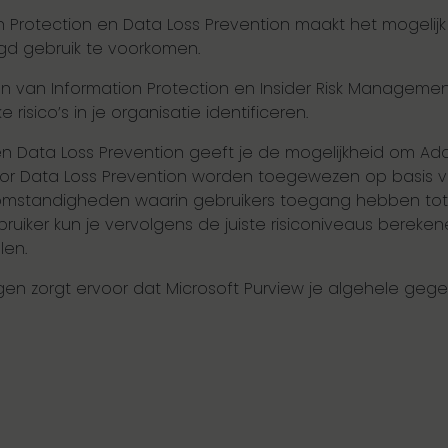
 Protection en Data Loss Prevention maakt het mogeli
gd gebruik te voorkomen.
 van Information Protection en Insider Risk Management j
 risico’s in je organisatie identificeren.
n Data Loss Prevention geeft je de mogelijkheid om Adapt
voor Data Loss Prevention worden toegewezen op basis va
de omstandigheden waarin gebruikers toegang hebben to
ruiker kun je vervolgens de juiste risiconiveaus bereke
len.
n zorgt ervoor dat Microsoft Purview je algehele gegev