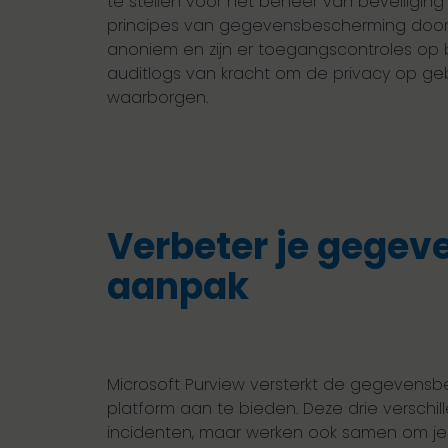
te stellen voor het beheer van beveiliging
principes van gegevensbescherming door o
anoniem en zijn er toegangscontroles op b
auditlogs van kracht om de privacy op geb
waarborgen.
Verbeter je gegev
aanpak
Microsoft Purview versterkt de gegevensbe
platform aan te bieden. Deze drie versch
incidenten, maar werken ook samen om je 