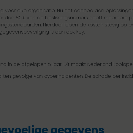
g voor elke organisatie. Nu het aanbod aan oplossingen bl
eer dan 80% van de beslissingsnemers heeft meerdere
gsstandaarden. Hierdoor lopen de kosten stevig op en
gegevensbeveiliging is dan ook key.
d in de afgelopen 5 jaar. Dit maakt Nederland koploper
and ten gevolge van cyberincidenten. De schade per inc
evoelige gegevens