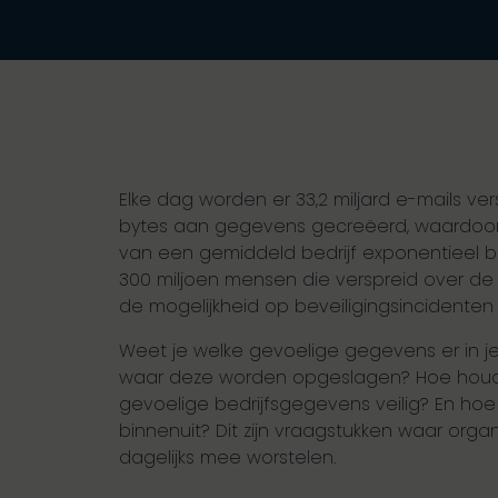
Elke dag worden er 33,2 miljard e-mails vers
bytes aan gegevens gecreëerd, waardoor 
van een gemiddeld bedrijf exponentieel bl
300 miljoen mensen die verspreid over de
de mogelijkheid op beveiligingsincidenten 
Weet je welke gevoelige gegevens er in je
waar deze worden opgeslagen? Hoe houd
gevoelige bedrijfsgegevens veilig? En hoe 
binnenuit? Dit zijn vraagstukken waar org
dagelijks mee worstelen.