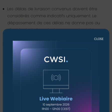
Les délais de livraison convenus doivent être
considérés comme indicatifs uniquement. Le
dépassement de ces délais ne donne pas au
client le droit d’annuler la commande ni de
réclamer une indemnisation pour retard.
CLOSE
Les réclamations concernant des produits
endommagés doivent être signalées à CWSI
dans les cinq (5) jours ouvrables suivant la
livraison.
Le logiciel reste la propriété exclusive des
producteurs respectifs ; le client est tenu de se
conformer à toutes les conditions générales
spécifiques des producteurs.