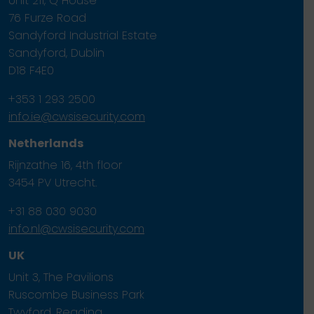
Unit 211, Q House
76 Furze Road
Sandyford Industrial Estate
Sandyford, Dublin
D18 F4E0
+353 1 293 2500
info.ie@cwsisecurity.com
Netherlands
Rijnzathe 16, 4th floor
3454 PV Utrecht.
+31 88 030 9030
info.nl@cwsisecurity.com
UK
Unit 3, The Pavilions
Ruscombe Business Park
Twyford, Reading