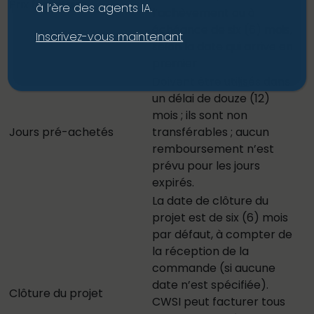
Prix forfaitaire
à l’ère des agents IA.
l’achèvement ou à
échéance de six (6) mois,
Inscrivez-vous maintenant
selon la date qui arrive en
premier.
Doivent être utilisés dans
un délai de douze (12)
mois ; ils sont non
Jours pré-achetés
transférables ; aucun
remboursement n’est
prévu pour les jours
expirés.
La date de clôture du
projet est de six (6) mois
par défaut, à compter de
la réception de la
commande (si aucune
date n’est spécifiée).
Clôture du projet
CWSI peut facturer tous