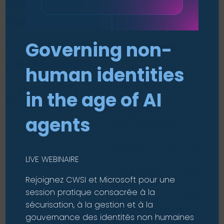
5. Conditions spécifiques aux
Services Professionnels (SP)
Governing non-
5.1. Facturation des Services
Professionnels
human identities
Type de Services
Calendrier de
in the age of AI
Professionnels
facturation
50 % payable au moment
agents
de la commande ; le
solde est facturé
Temps et Matériel (T&M)
mensuellement à terme
LIVE WEBINAIRE
échu sur la base du
temps réellement passé.
Rejoignez CWSI et Microsoft pour une
Jusqu’à 20 000 € : 100 % à
session pratique consacrée à la
la commande. Au-delà
sécurisation, à la gestion et à la
de 20 001 € : 50 % à la
gouvernance des identités non humaines
commande, le solde à