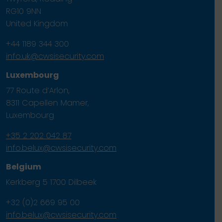
RG10 9NN
United Kingdom
+44 1189 344 300
info.uk@cwsisecurity.com
Luxembourg
77 Route d’Arlon,
8311 Capellen Mamer,
Luxembourg
+35 2 202 042 87
info.belux@cwsisecurity.com
Belgium
Kerkberg 5 1700 Dilbeek
+32 (0)2 669 95 00
info.belux@cwsisecurity.com