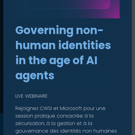
Governing non-
Consentement
human identities
En soumettant ce formulaire, j'accepte que CWSI
puisse traiter mes données pour répondre à ma
in the age of AI
demande.
agents
ENVOYEZ VOTRE DEMANDE
LIVE WEBINAIRE
Rejoignez CWSI et Microsoft pour une
session pratique consacrée à la
sécurisation, à la gestion et à la
gouvernance des identités non humaines