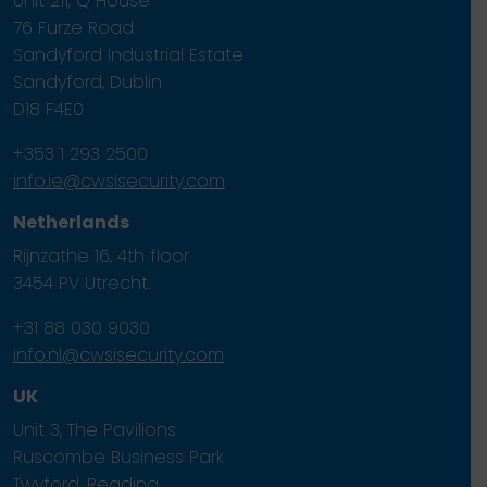
Unit 211, Q House
76 Furze Road
Sandyford Industrial Estate
Sandyford, Dublin
D18 F4E0
+353 1 293 2500
info.ie@cwsisecurity.com
Netherlands
Rijnzathe 16, 4th floor
3454 PV Utrecht.
+31 88 030 9030
info.nl@cwsisecurity.com
UK
Unit 3, The Pavilions
Ruscombe Business Park
Twyford, Reading