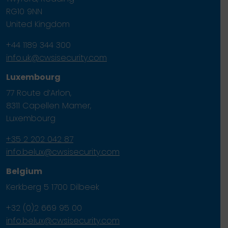
RG10 9NN
United Kingdom
+44 1189 344 300
info.uk@cwsisecurity.com
Luxembourg
77 Route d’Arlon,
8311 Capellen Mamer,
Luxembourg
+35 2 202 042 87
info.belux@cwsisecurity.com
Belgium
Kerkberg 5 1700 Dilbeek
+32 (0)2 669 95 00
info.belux@cwsisecurity.com