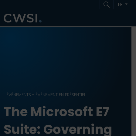
Aller au contenu
Aller au pied de page
FR
ME
ÉVÉNEMENTS - ÉVÉNEMENT EN PRÉSENTIEL
The Microsoft E7
Suite: Governing