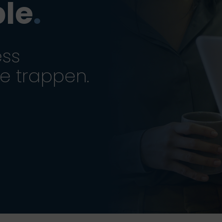
le
.
ess
e trappen.