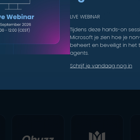
Versterk de identiteitsbescherming en
B
LIVE WEBINAR
governance op basis van Zero Trust-
c
principes.
p
Tijdens deze hands-on sess
Microsoft je zien hoe je no
Beveilig Je Toegang
B
beheert en beveiligt in het t
agents.
Schrijf je vandaag nog in