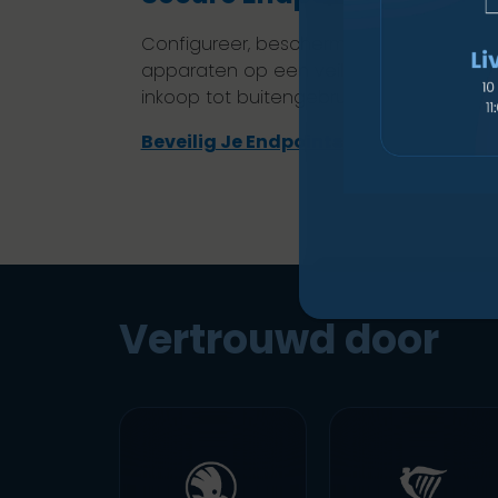
Configureer, bescherm en beheer al je
apparaten op een veilige manier, van
inkoop tot buitengebruikstelling.
Beveilig Je Endpoints
Vertrouwd door