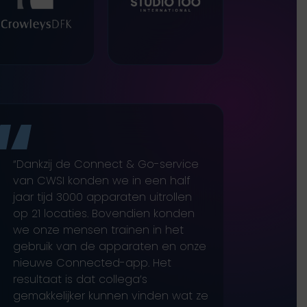
“Dankzij de Connect & Go-service
“We v
van CWSI konden we in een half
mobie
jaar tijd 3000 apparaten uitrollen
gebru
op 21 locaties. Bovendien konden
twee t
we onze mensen trainen in het
Omdat
gebruik van de apparaten en onze
hoogst
nieuwe Connected-app. Het
een pa
resultaat is dat collega’s
doord
gemakkelijker kunnen vinden wat ze
beweze