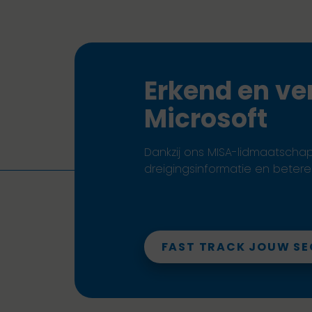
Erkend en ve
Microsoft
Dankzij ons MISA-lidmaatscha
dreigingsinformatie en beter
FAST TRACK JOUW SE