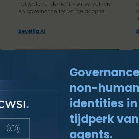
het juiste fundament: van paraatheid
e
en governance tot veilige adoptie.
v
t
Beveilig AI
B
Governance
non-huma
identities in
tijdperk van
agents.
Secure Identity