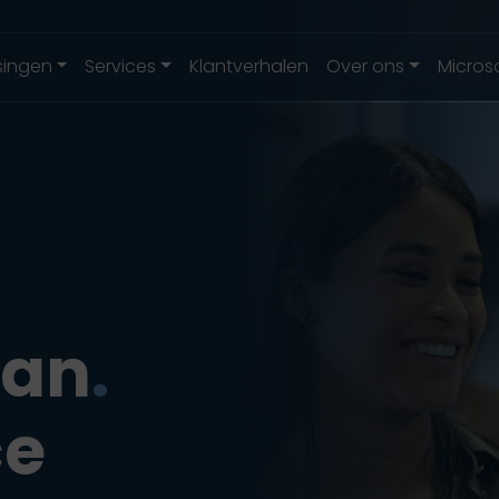
singen
Services
Klantverhalen
Over ons
Micros
an
.
ce