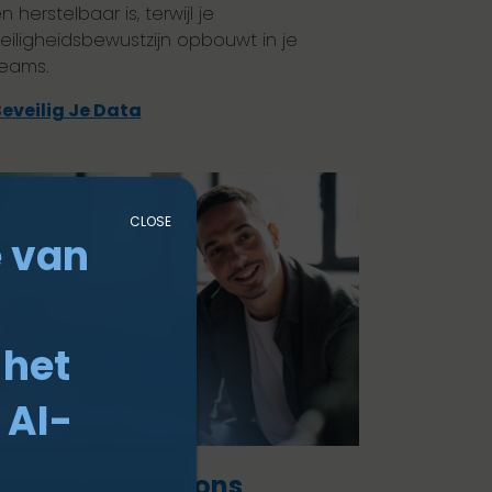
n herstelbaar is, terwijl je
eiligheidsbewustzijn opbouwt in je
eams.
eveilig Je Data
CLOSE
 van
n
 het
 AI-
Secure Operations