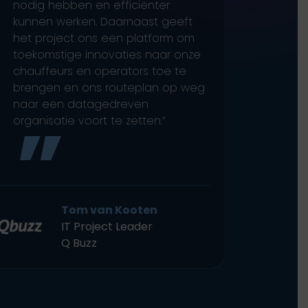
nodig hebben en efficiënter
Ze zij
kunnen werken. Daarnaast geeft
zowel 
het project ons een platform om
waarde
toekomstige innovaties naar onze
tevre
chauffeurs en operators toe te
brengen en ons routeplan op weg
naar een datagedreven
organisatie voort te zetten.”
Tom van Kooten
IT Project Leader
Q Buzz