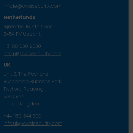
info.ie@cwsisecurity.com
Netherlands
Rijnzathe 16, 4th floor
3454 PV Utrecht.
+31 88 030 9030
info.nl@cwsisecurity.com
UK
Unit 3, The Pavilions
Ruscombe Business Park
Twyford, Reading
RG10 9NN
United Kingdom
+44 1189 344 300
info.uk@cwsisecurity.com