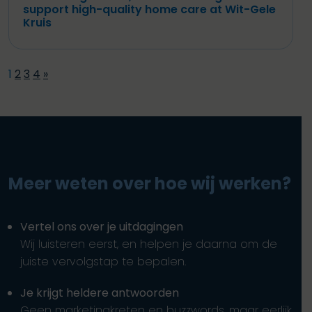
support high-quality home care at Wit-Gele
Kruis
1
2
3
4
»
Meer weten over hoe wij werken?
Vertel ons over je uitdagingen
Wij luisteren eerst, en helpen je daarna om de
juiste vervolgstap te bepalen.
Je krijgt heldere antwoorden
Geen marketingkreten en buzzwords, maar eerlijk,