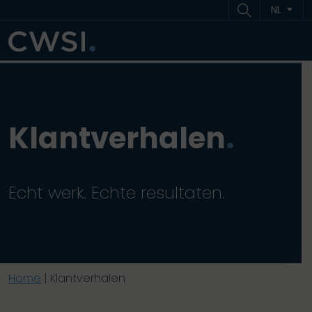
Ga naar inhoud
Ga naar footer
NL
ME
Klantverhalen
.
Echt werk. Echte resultaten.
Home
|
Klantverhalen