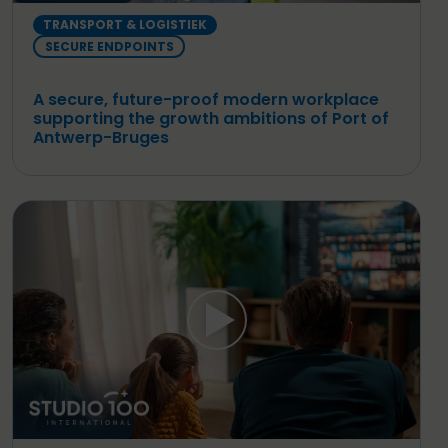
TRANSPORT & LOGISTIEK
SECURE ENDPOINTS
A secure, future-proof modern workplace
supporting the growth ambitions of Port of
Antwerp-Bruges