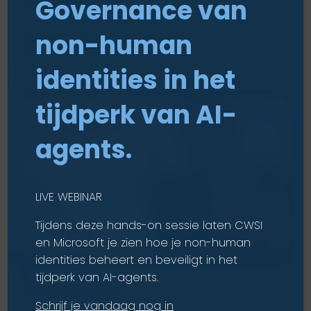
Governance van
SECURE ENDPOINTS
non-human
Digitising Public Transport with Connect &
Go
identities in het
tijdperk van AI-
agents.
LIVE WEBINAR
Tijdens deze hands-on sessie laten CWSI
en Microsoft je zien hoe je non-human
identities beheert en beveiligt in het
tijdperk van AI-agents.
LUCHTVAART
SECURE ENDPOINTS
Schrijf je vandaag nog in