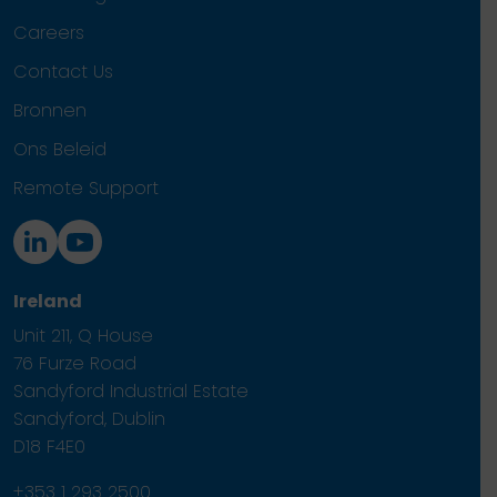
Careers
Contact Us
Bronnen
Ons Beleid
Remote Support
Ireland
Unit 211, Q House
76 Furze Road
Sandyford Industrial Estate
Sandyford, Dublin
D18 F4E0
+353 1 293 2500