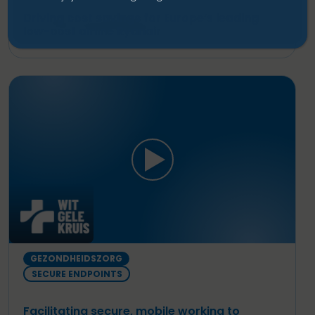
Driving cost savings for Europe’s leading
low-cost airline Ryanair
GEZONDHEIDSZORG
SECURE ENDPOINTS
Facilitating secure, mobile working to