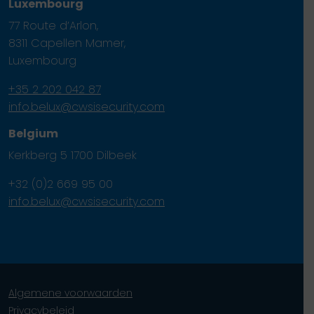
Luxembourg
77 Route d’Arlon,
8311 Capellen Mamer,
Luxembourg
+35 2 202 042 87
info.belux@cwsisecurity.com
Belgium
Kerkberg 5 1700 Dilbeek
+32 (0)2 669 95 00
info.belux@cwsisecurity.com
Algemene voorwaarden
Privacybeleid