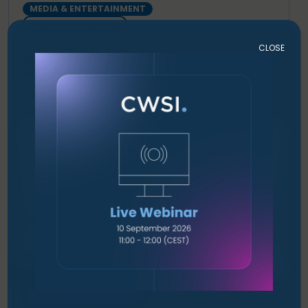
MEDIA & ENTERTAINMENT
SECURE ENDPOINTS
CLOSE
Safely introducing children to the digital
world with Studio 100
TRANSPORT & LOGISTIEK