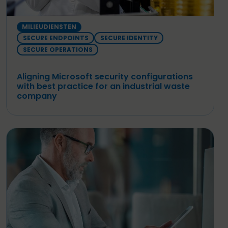
MILIEUDIENSTEN
SECURE ENDPOINTS
SECURE IDENTITY
SECURE OPERATIONS
Aligning Microsoft security configurations
with best practice for an industrial waste
company