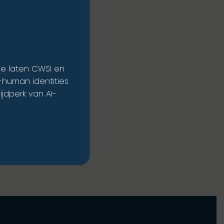
ie laten CWSI en
n-human identities
ijdperk van AI-