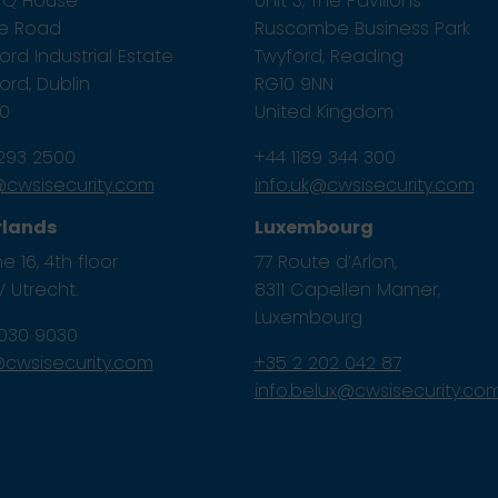
1, Q House
Unit 3, The Pavilions
ze Road
Ruscombe Business Park
rd Industrial Estate
Twyford, Reading
rd, Dublin
RG10 9NN
E0
United Kingdom
 293 2500
+44 1189 344 300
e@cwsisecurity.com
info.uk@cwsisecurity.com
rlands
Luxembourg
e 16, 4th floor
77 Route d’Arlon,
 Utrecht.
8311 Capellen Mamer,
Luxembourg
 030 9030
l@cwsisecurity.com
+35 2 202 042 87
info.belux@cwsisecurity.co