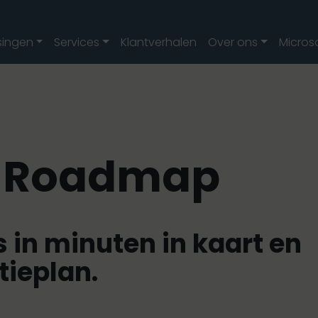
singen
Services
Klantverhalen
Over ons
Micros
ty Roadmap
s in minuten in kaart en
tieplan.