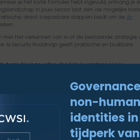
anneer je het korte formulier hebt ingevuld, ontvang je 
ngslandschap in jouw sector laat zien, de mogelijke kost
aktische, direct toepasbare stappen biedt om de
AI-
erken.
en met het verkennen van AI of de bestaande strategie 
nze AI Security Roadmap geeft praktische en bruikbare
formulier in te vullen, dan krijg je vandaag nog je
Governance
non-huma
identities in
tijdperk van