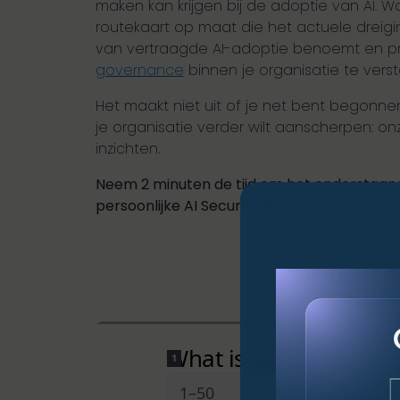
maken kan krijgen bij de adoptie van AI. W
routekaart op maat die het actuele dreigi
van vertraagde AI-adoptie benoemt en pr
governance
binnen je organisatie te verst
Het maakt niet uit of je net bent begonn
je organisatie verder wilt aanscherpen: o
inzichten.
Neem 2 minuten de tijd om het onderstaande 
persoonlijke AI Security Roadmap.