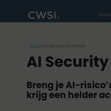
Ga naar inhoud
Ga naar footer
Oplos
Home
|
AI Security Roadmap
AI Securi
Breng je AI-risico’
krijg een helder ac