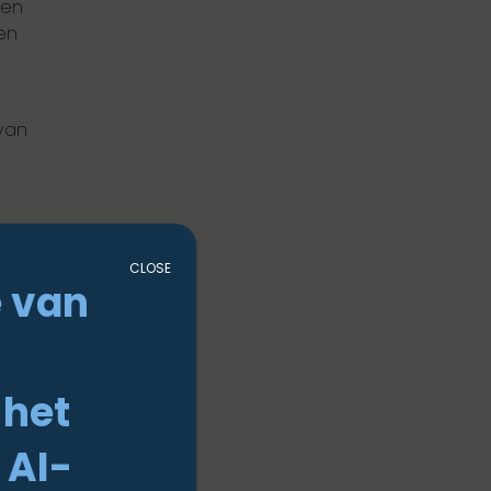
een
en
van
CLOSE
 van
n
 het
 AI-