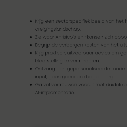
Krijg een sectorspecifiek beeld van het h
dreigingslandschap.
Zie waar AI-risico’s en -kansen zich opbo
Begrijp de verborgen kosten van het uits
Krijg praktisch, uitvoerbaar advies om g
blootstelling te verminderen.
Ontvang een gepersonaliseerde roadm
input, geen generieke begeleiding.
Ga vol vertrouwen vooruit met duidelijker
AI-implementatie.