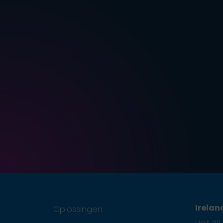
Irelan
Oplossingen