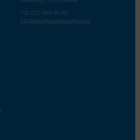
Kerkberg 5 1700 Dilbeek
+32 (0)2 669 95 00
info.belux@cwsisecurity.com
m