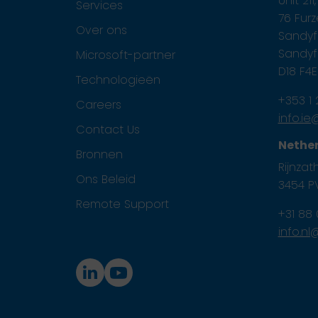
Unit 21
Services
76 Fur
Over ons
Sandyfo
Sandyfo
Microsoft-partner
D18 F4
Technologieën
+353 1
Careers
info.i
Contact Us
Nethe
Bronnen
Rijnzath
Ons Beleid
3454 PV
Remote Support
+31 88
info.n